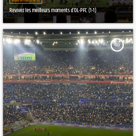
Replay des matchs de l’OL
Revivez les meilleurs moments d’OL-PFC (1-1)
insert_link