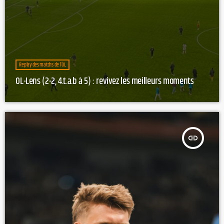
Replay des matchs de l’OL
OL-Lens (2-2, 4.t.a.b à 5) : revivez les meilleurs moments
insert_link