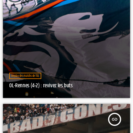
Replay des matchs de l’OL
OL-Rennes (4-2) : revivez les buts
insert_link