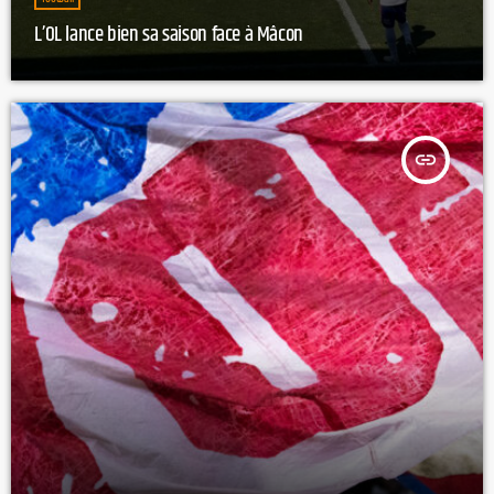
L’OL lance bien sa saison face à Mâcon
insert_link