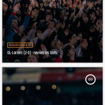
Replay des matchs de l’OL
OL-Lorient (2-0) : revivez les buts
insert_link