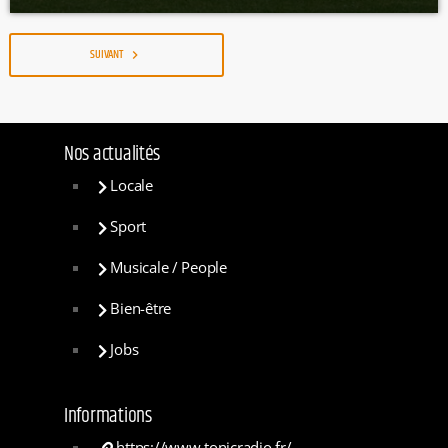
SUIVANT
navigate_next
Nos actualités
Locale
Sport
Musicale / People
Bien-être
Jobs
Informations
https://www.tonicradio.fr/