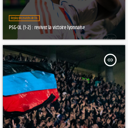
Replay des matchs de l’OL
PSG-OL (1-2) : revivez la victoire lyonnaise
insert_link