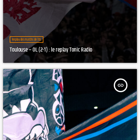
Replay des matchs de l’OL
Toulouse – OL (2-1) : le replay Tonic Radio
insert_link