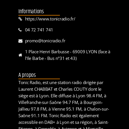
Informations
https://www.tonicradio.fr/
04 72 741 741
promo@tonicradio.fr
1 Place Henri Barbusse - 69009 LYON (face à
l'Ile Barbe - Bus n°31 et 43)
A propos
Tonic Radio, est une station radio dirigée par
Laurent CHABBAT et Charles COUTY dont le
siège est à Lyon. Elle diffuse à Lyon 98.4 FM, à
Villefranche-sur-Saône 94.7 FM, à Bourgoin-
Jallieu 97.8 FM, à Vienne 95.1 FM, à Chalon-sur-
Saône 91.1 FM. Tonic Radio est également
accessible en DAB+ à Lyon et sa région, à Saint-
Etienne, à Grenoble, à Avignon et à Marseille.