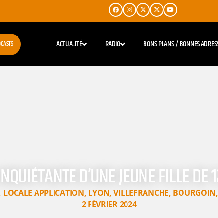
ACTUALITÉ
RADIO
BONS PLANS / BONNES ADRES
DCASTS
INQUIÉTANTE D’UNE JEUNE FILLE DE 
,
LOCALE APPLICATION
,
LYON
,
VILLEFRANCHE
,
BOURGOIN
2 FÉVRIER 2024