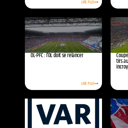
LIRE PLUS
OL-PFC : l’OL doit se relancer
Coupe 
tirs a
incro
LIRE PLUS