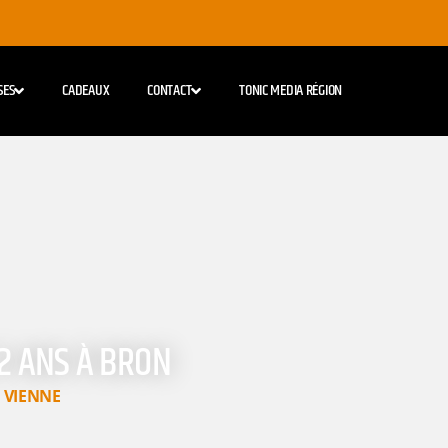
SES
CADEAUX
CONTACT
TONIC MEDIA RÉGION
12 ANS À BRON
,
VIENNE