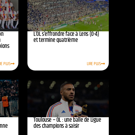
on
L’OL s’effrondre face à Lens (0-4)
n
et termine quatrième
pions
RE PLUS
LIRE PLUS
Toulouse – OL : une balle de Ligue
onne
des champions à saisir