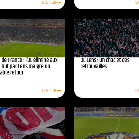
LIRE PLUS
LI
de France : l’OL éliminé aux
OL-Lens : un choc et des
u but par Lens malgré un
retrouvailles
yable retour
LIRE PLUS
LI