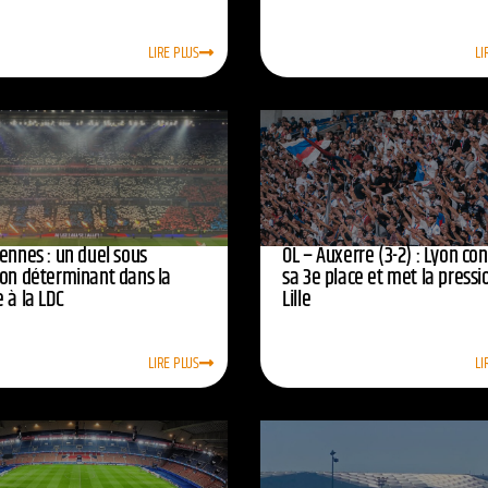
LIRE PLUS
LI
ennes : un duel sous
OL – Auxerre (3-2) : Lyon co
ion déterminant dans la
sa 3e place et met la pressi
 à la LDC
Lille
LIRE PLUS
LI