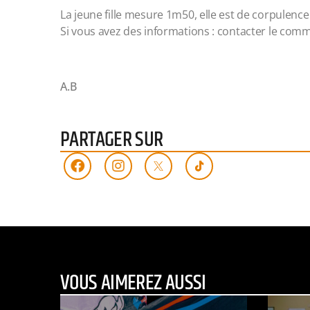
La jeune fille mesure 1m50, elle est de corpulence
Si vous avez des informations : contacter le comm
A.B
PARTAGER SUR
VOUS AIMEREZ AUSSI