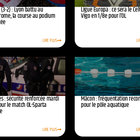
(3-2) : Lyon battu au
Ligue Europa : ce sera le Cel
rome, la course au podium
Vigo en 1/8e pour l’OL
cée
LIRE PLUS
LI
s : sécurité renforcée mardi
Mâcon : fréquentation reco
our le match OL-Sparta
pour le pôle aquatique
e
LIRE PLUS
LI