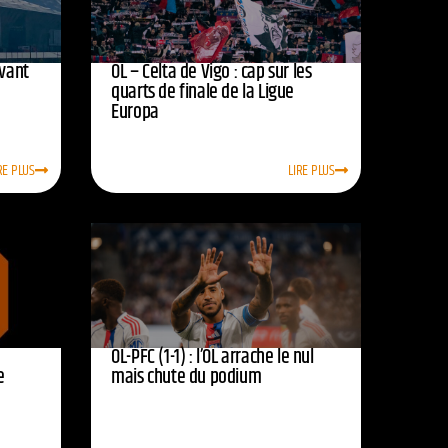
avant
OL – Celta de Vigo : cap sur les
quarts de finale de la Ligue
Europa
RE PLUS
LIRE PLUS
OL-PFC (1-1) : l’OL arrache le nul
e
mais chute du podium