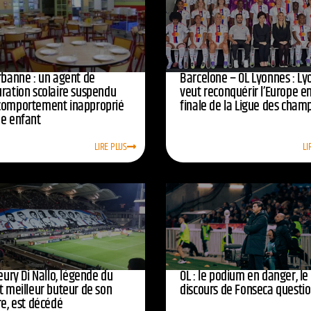
urbanne : un agent de
Barcelone – OL Lyonnes : Ly
uration scolaire suspendu
veut reconquérir l’Europe e
comportement inapproprié
finale de la Ligue des cham
ne enfant
LIRE PLUS
LI
leury Di Nallo, légende du
OL : le podium en danger, le
t meilleur buteur de son
discours de Fonseca questi
re, est décédé