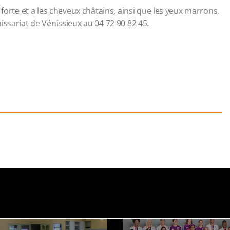
 forte et a les cheveux châtains, ainsi que les yeux marrons.
issariat de Vénissieux au 04 72 90 82 45.