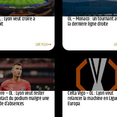
 : Lyon veut croire à
OL – Monaco : un tournant 
oit
la dernière ligne droite
LIRE PLUS
LI
re – OL : Lyon veut rester
Celta Vigo – OL : Lyon veut
ntact du podium malgré une
relancer la machine en Ligu
de d’absences
Europa