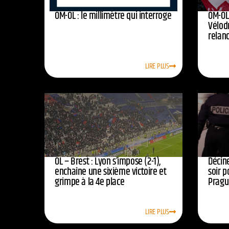
OM-OL : le millimètre qui interroge
OM-OL 
Vélod
relan
LIRE PLUS
OL – Brest : Lyon s’impose (2-1),
Décine
enchaîne une sixième victoire et
soir p
grimpe à la 4e place
Pragu
LIRE PLUS