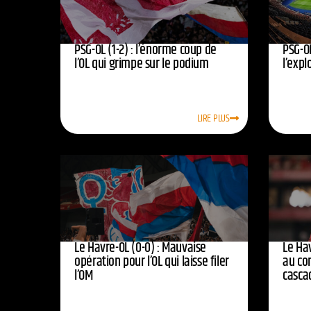
PSG-OL (1-2) : l’énorme coup de
PSG-OL
l’OL qui grimpe sur le podium
l’expl
LIRE PLUS
Le Havre-OL (0-0) : Mauvaise
Le Hav
opération pour l’OL qui laisse filer
au co
l’OM
casca