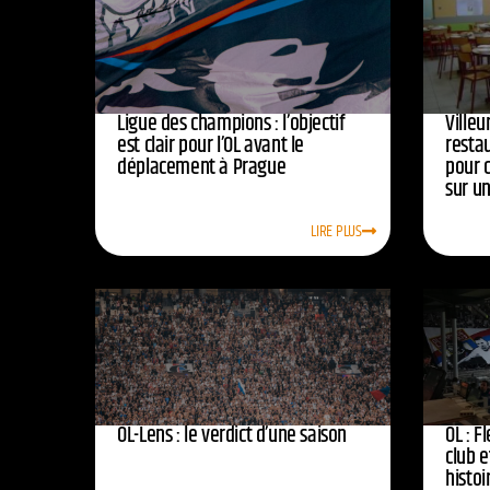
Ligue des champions : l’objectif
Ville
est clair pour l’OL avant le
resta
déplacement à Prague
pour 
sur u
LIRE PLUS
OL-Lens : le verdict d’une saison
OL : F
club e
histoi