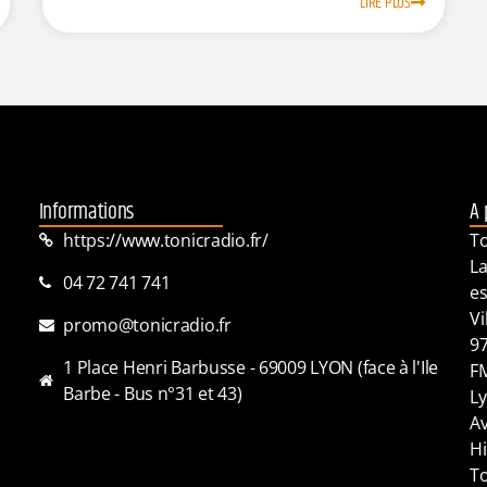
LIRE PLUS
Informations
A 
https://www.tonicradio.fr/
To
La
04 72 741 741
es
Vi
promo@tonicradio.fr
97
1 Place Henri Barbusse - 69009 LYON (face à l'Ile
FM
Barbe - Bus n°31 et 43)
Ly
Av
Hi
To