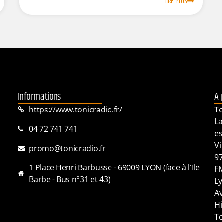
LIRE PLUS
Informations
A 
https://www.tonicradio.fr/
To
La
04 72 741 741
es
Vi
promo@tonicradio.fr
97
1 Place Henri Barbusse - 69009 LYON (face à l'Ile
FM
Barbe - Bus n°31 et 43)
Ly
Av
Hi
To