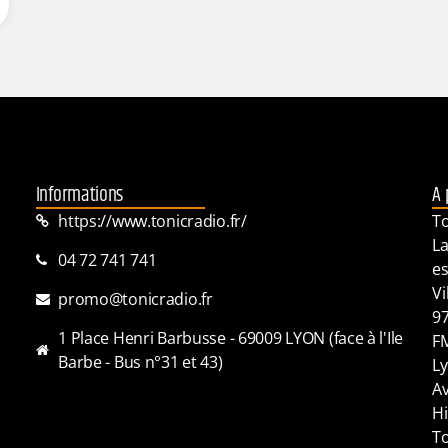
Informations
A 
https://www.tonicradio.fr/
To
La
04 72 741 741
es
Vi
promo@tonicradio.fr
97
1 Place Henri Barbusse - 69009 LYON (face à l'Ile
FM
Barbe - Bus n°31 et 43)
Ly
Av
Hi
To