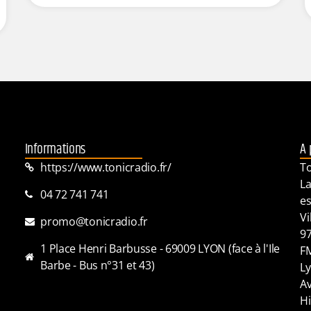
Informations
A 
https://www.tonicradio.fr/
To
La
04 72 741 741
es
Vi
promo@tonicradio.fr
97
1 Place Henri Barbusse - 69009 LYON (face à l'Ile
FM
Barbe - Bus n°31 et 43)
Ly
Av
Hi