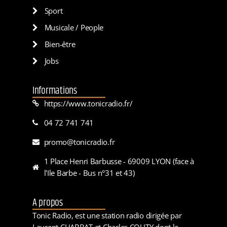
Sport
Musicale / People
Bien-être
Jobs
Informations
https://www.tonicradio.fr/
04 72 741 741
promo@tonicradio.fr
1 Place Henri Barbusse - 69009 LYON (face à
l'Ile Barbe - Bus n°31 et 43)
A propos
Tonic Radio, est une station radio dirigée par
Laurent CHABBAT et Charles COUTY dont le