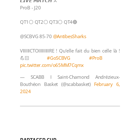
𝙇𝙄𝙑𝙀 𝙈𝘼𝙏𝘾𝙃 ⚔️
ProB - J20
QT1⚪️ QT2⚪️ QT3⚪️ QT4🔴
@SCBVG 85-70
@AntibesSharks
VIIIIIICTOIIIIIIIIIRE ! Qu’elle fait du bien celle là !
💪🏻
#GoSCBVG
#ProB
pic.twitter.com/o65MM7Cqmx
— SCABB I Saint-Chamond Andrézieux-
Bouthéon Basket (@scabbasket)
February 6,
2024