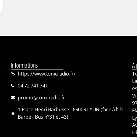
Informations
A 
https://www.tonicradio.fr/
To
La
04 72 741 741
es
Vi
promo@tonicradio.fr
97
1 Place Henri Barbusse - 69009 LYON (face à l'Ile
FM
Barbe - Bus n°31 et 43)
Ly
Av
Hi