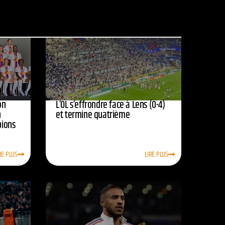
on
L’OL s’effrondre face à Lens (0-4)
n
et termine quatrième
pions
RE PLUS
LIRE PLUS