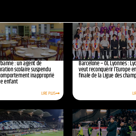
urbanne : un agent de
Barcelone – OL Lyonnes : Ly
uration scolaire suspendu
veut reconquérir l’Europe e
comportement inapproprié
finale de la Ligue des cham
ne enfant
LIRE PLUS
LI