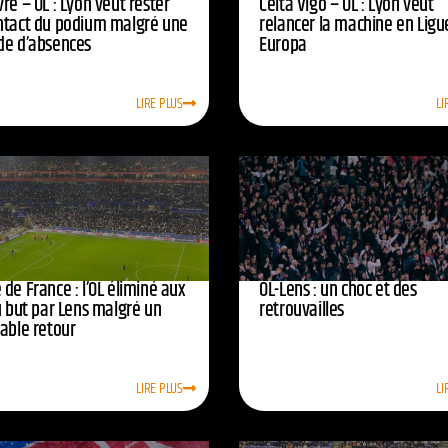
re – OL : Lyon veut rester
Celta Vigo – OL : Lyon veut
ntact du podium malgré une
relancer la machine en Ligu
de d’absences
Europa
LIRE PLUS
LI
de France : l’OL éliminé aux
OL-Lens : un choc et des
u but par Lens malgré un
retrouvailles
yable retour
LIRE PLUS
LI