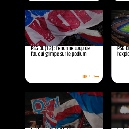
PSG-OL (1-2) : l’énorme coup de
PSG-OL
l’OL qui grimpe sur le podium
l’expl
LIRE PLUS