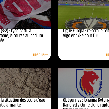
(3-2) : Lyon battu au
Ligue Europa : ce sera le Cel
rome, la course au podium
Vigo en 1/8e pour l’OL
cée
LIRE PLUS
LI
: la situation des cours d’eau
OL Lyonnes : Johanna Ryttin
nt alarmante
Kaneryd victime d’une rupt