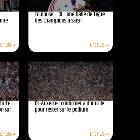
Toulouse – OL : une balle de Ligue
onne
des champions à saisir
RE PLUS
LIRE PLUS
nforte
OL-Auxerre : confirmer à domicile
on sur
pour rester sur le podium
RE PLUS
LIRE PLUS