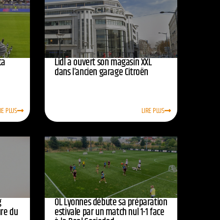
ta
Lidl a ouvert son magasin XXL
dans l’ancien garage Citroën
RE PLUS
LIRE PLUS
g
OL Lyonnes débute sa préparation
ure du
estivale par un match nul 1-1 face