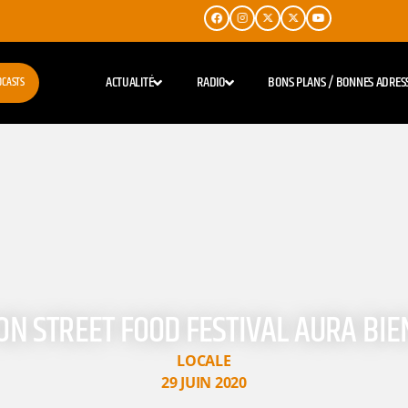
ACTUALITÉ
RADIO
BONS PLANS / BONNES ADRES
DCASTS
ON STREET FOOD FESTIVAL AURA BIE
LOCALE
29 JUIN 2020