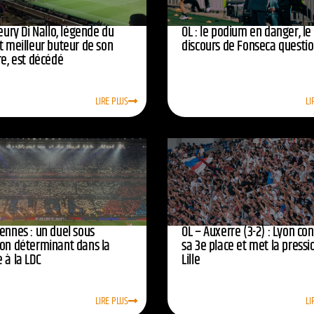
leury Di Nallo, légende du
OL : le podium en danger, le
t meilleur buteur de son
discours de Fonseca questi
re, est décédé
LIRE PLUS
LI
ennes : un duel sous
OL – Auxerre (3-2) : Lyon co
ion déterminant dans la
sa 3e place et met la pressi
 à la LDC
Lille
LIRE PLUS
LI