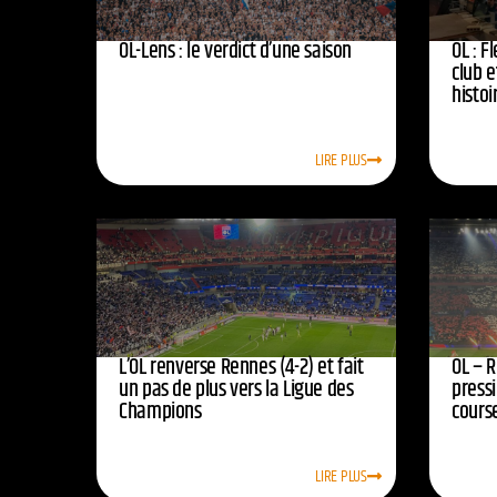
OL-Lens : le verdict d’une saison
OL : F
club e
histoi
LIRE PLUS
L’OL renverse Rennes (4-2) et fait
OL – R
un pas de plus vers la Ligue des
press
Champions
course
LIRE PLUS