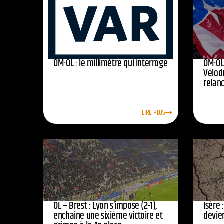
OM-OL : le millimètre qui interroge
OM-OL 
Vélod
relan
LIRE PLUS
OL – Brest : Lyon s’impose (2-1),
Isère 
enchaîne une sixième victoire et
devie