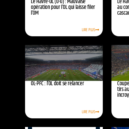
Le Havre-OL (0-0) : Mauvaise
Le Hav
opération pour l’OL qui laisse filer
au co
l’OM
casca
LIRE PLUS
OL-PFC : l’OL doit se relancer
Coupe 
tirs a
incro
LIRE PLUS