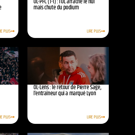
OL-PFC (1-1) : l’OL arrache le nul
e
mais chute du podium
RE PLUS
LIRE PLUS
OL-Lens : le retour de Pierre Sage,
l’entraîneur qui a marqué Lyon
RE PLUS
LIRE PLUS