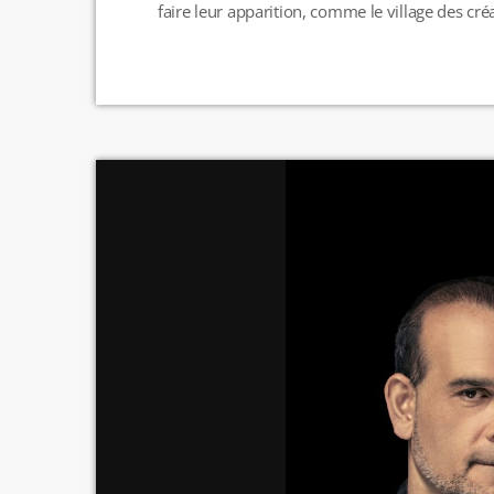
faire leur apparition, comme le village des cré
journées spéciales et gratuites sont organis
pour […]