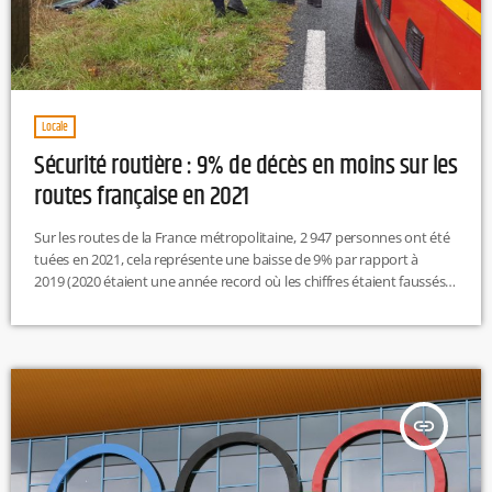
Locale
Sécurité routière : 9% de décès en moins sur les
routes française en 2021
Sur les routes de la France métropolitaine, 2 947 personnes ont été
tuées en 2021, cela représente une baisse de 9% par rapport à
2019 (2020 étaient une année record où les chiffres étaient faussés à
cause du peu de monde sur la route à cause de la pandémie). Pour
la seconde année consécutive, le nombre de décès sur les routes
pendant 12 mois est resté sous la barre symbolique des 3 000. À
l'inverse, le nombre […]
insert_link