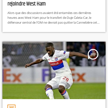
rejoindre West Ham
Alors que des discussions avaient été entamées ces dernières
heures avec West Ham pour le transfert de Duje Ćaleta-Car, le
défenseur central de l'OM ne devrait pas quitter la Cannebière cet
hiver. D'après Fabrizio Romano, le journaliste italien spécialisé dans
la rubrique mercato, aucun accord n'a été trouvé entre les
dirigeants phocéens et ceux des Hammers. Longtemps poussé vers
la sortie, notamment l'été dernier, l'international croate a su se faire
[…]
insert_link
Sport