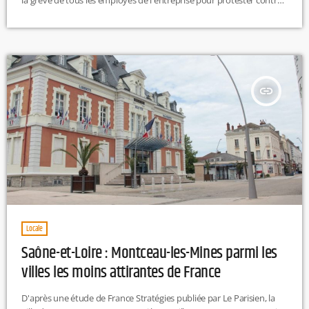
le projet qui prévoit l'arrivée d'autres opérateurs sur leur secteur.
Les entreprises de transport en commun Keolis, Transdev et
RATP font partie d'un nouveau projet engagé par Europe Ecologie
Les Verts (EELV). Le projet d'allotissement pourrait mener […]
insert_link
Locale
Saône-et-Loire : Montceau-les-Mines parmi les
villes les moins attirantes de France
D'après une étude de France Stratégies publiée par Le Parisien, la