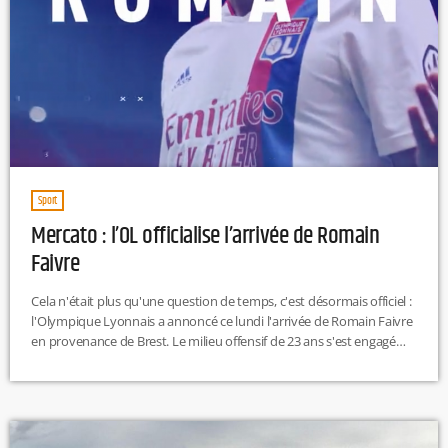
Sport
Mercato : l’OL officialise l’arrivée de Romain
Faivre
Cela n'était plus qu'une question de temps, c'est désormais officiel :
l'Olympique Lyonnais a annoncé ce lundi l'arrivée de Romain Faivre
en provenance de Brest. Le milieu offensif de 23 ans s'est engagé
avec l'OL pour quatre ans et demi, soit jusqu'au 30 juin 2026. Le
montant du transfert s'élève quant à lui à 15 millions d'euros,
auxquels pourront s'ajouter 2 millions de bonus et un
intéressement de 15 % […]