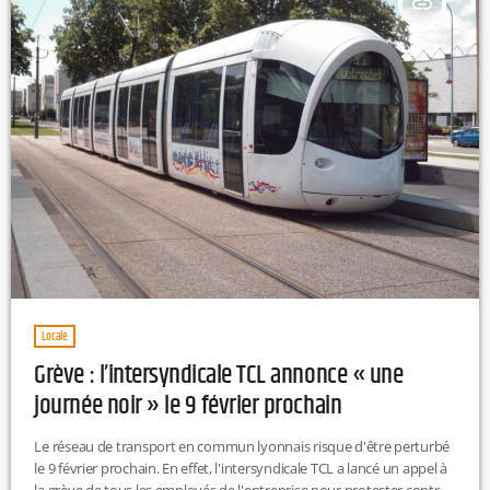
insert_link
Locale
Grève : l’intersyndicale TCL annonce « une
journée noir » le 9 février prochain
Le réseau de transport en commun lyonnais risque d'être perturbé
le 9 février prochain. En effet, l'intersyndicale TCL a lancé un appel à
la grève de tous les employés de l'entreprise pour protester contre