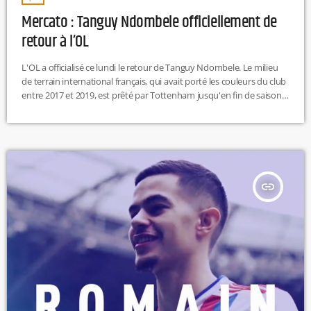
Mercato : Tanguy Ndombele officiellement de
retour à l’OL
L'OL a officialisé ce lundi le retour de Tanguy Ndombele. Le milieu
de terrain international français, qui avait porté les couleurs du club
entre 2017 et 2019, est prêté par Tottenham jusqu'en fin de saison
contre un chèque d'1,42 millions d'euros, assorti d'une option
d'achat dont le montant n'a pas été dévoilé par le club. Le joueur de
25 ans, arrivé à Lyon dimanche soir afin de finaliser les derniers […]
insert_link