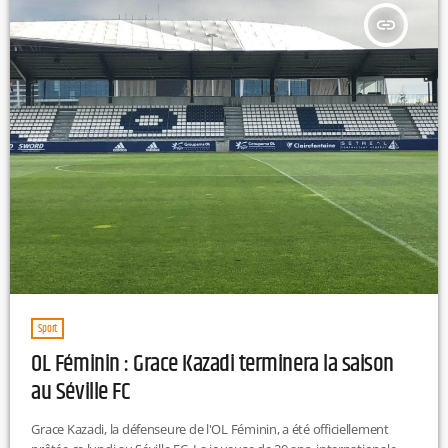
insert_link
Sport
OL Féminin : Grace Kazadi terminera la saison
au Séville FC
Grace Kazadi, la défenseure de l'OL Féminin, a été officiellement