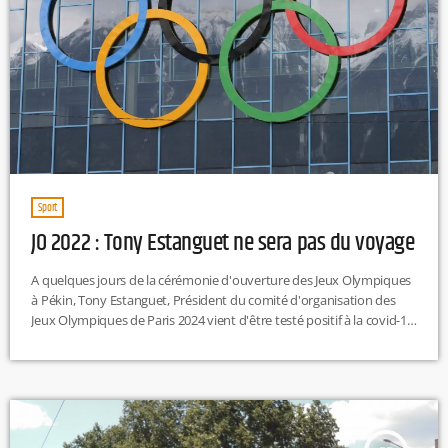
Sport
JO 2022 : Tony Estanguet ne sera pas du voyage
A quelques jours de la cérémonie d'ouverture des Jeux Olympiques
à Pékin, Tony Estanguet, Président du comité d'organisation des
Jeux Olympiques de Paris 2024 vient d'être testé positif à la covid-19.
Le multiple champion olympique ne pourra donc pas se rendre à
l'ouverture de l'événement vendredi à Pékin. Ce sera donc Étienne
Thobois, le directeur général du comité d'organisation, qui le
remplacera. Il sera accompagné d'une équipe réduite pour observer
[…]