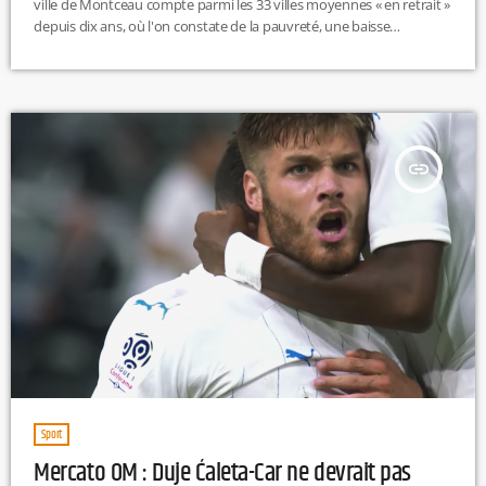
ville de Montceau compte parmi les 33 villes moyennes « en retrait »
depuis dix ans, où l'on constate de la pauvreté, une baisse
démographique ou une baisse du nombre d'emplois. Selon cette
étude, Montceau-les-Mines rassemblerait les deux derniers critères :
« Sarreguemines, Sedan, Montceau-les-Mines ou encore Forbach
n’ont pas attisé la curiosité des urbains en mal de verdure. Et alors
[…]
insert_link
Sport
Mercato OM : Duje Ćaleta-Car ne devrait pas