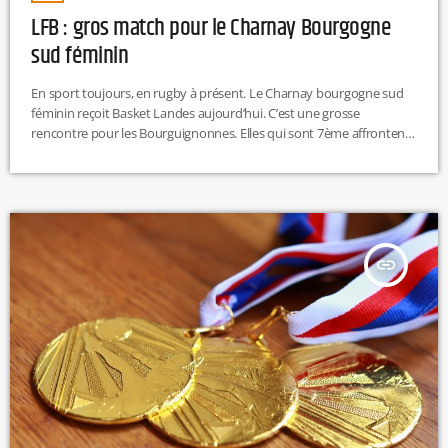
LFB : gros match pour le Charnay Bourgogne
sud féminin
En sport toujours, en rugby à présent. Le Charnay bourgogne sud
féminin reçoit Basket Landes aujourd’hui. C’est une grosse
rencontre pour les Bourguignonnes. Elles qui sont 7ème affrontent
donc les 3ème. Lors de leur dernière confrontation en 2022 c’était
Basket Landes qui l’avait emporté. les bourguignonnes comptent
bien inverser cela Le début du match est prévu à 20h.
insert_link