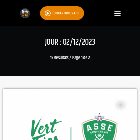
ÉCOUTER TONIC RADIO
JOUR : 02/12/2023
15 Résultats / Page 1 de 2
insert_link