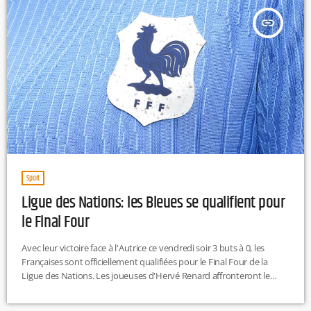
insert_link
Sport
Ligue des Nations: les Bleues se qualifient pour
le Final Four
Avec leur victoire face à l'Autrice ce vendredi soir 3 buts à 0, les
Françaises sont officiellement qualifiées pour le Final Four de la
Ligue des Nations. Les joueuses d'Hervé Renard affronteront le
Portugal le 5 décembre prochain pour terminer leur phase de poule.