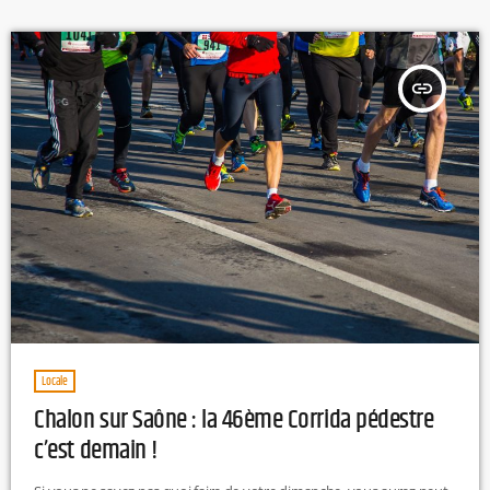
insert_link
Locale
Chalon sur Saône : la 46ème Corrida pédestre
c’est demain !