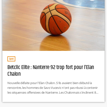
Sport
Betclic Elite : Nanterre 92 trop fort pour l’Elan
Chalon
Nouvelle défaite pour l'Elan Chalon. S'ils avaient bien débuté la
rencontre, les hommes de Savo Vucevic n'ont pas réussi à contenir
les séquences offensives de Nanterre. Les Chalonnais s'inclinent 83-
72 contre Nanterre. La prochaine rencontre opposera l'Elan Chalon
à Blois samedi 9 décembre à 18h30. C'est une rencontre qui sera
évidemment à suivre sur Tonic Radio dès 18h30.