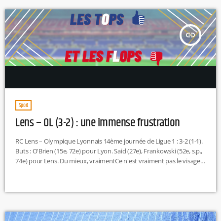
insert_link
Sport
Lens – OL (3-2) : une immense frustration
RC Lens – Olympique Lyonnais 14ème journée de Ligue 1 : 3-2 (1-1).
Buts : O'Brien (15e, 72e) pour Lyon. Said (27e), Frankowski (52e, s.p.,
74e) pour Lens. Du mieux, vraimentCe n'est vraiment pas le visage
d'un dernier de Ligue 1 que l'OL a proposé, notamment dans
l'entame de cette rencontre. En deux entraînements seulement,
Pierre Sage a permis au groupe à la fois de reprendre confiance
collectivement et de mettre […]