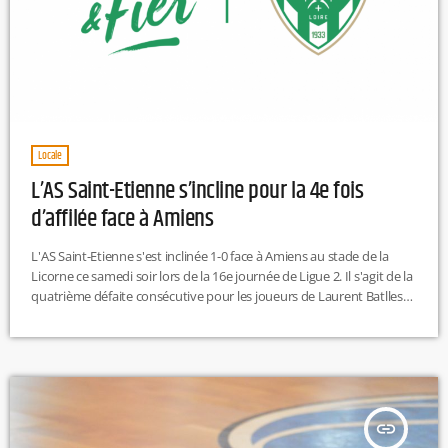
Locale
L’AS Saint-Etienne s’incline pour la 4e fois
d’affilée face à Amiens
L'AS Saint-Etienne s'est inclinée 1-0 face à Amiens au stade de la
Licorne ce samedi soir lors de la 16e journée de Ligue 2. Il s'agit de la
quatrième défaite consécutive pour les joueurs de Laurent Batlles
qui sont 7es au classement avec deux points de retard sur Pau, 5e.
Le club ligérien connaît une période de crise de laquelle il va falloir
rapidement sortir pour espérer jouer la montée […]
insert_link