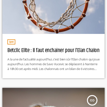
Sport
Betclic Elite : il faut enchaîner pour l’Elan Chalon
A la une de l’actualité aujourd’hui, c’est bien sûr l’Elan chalon qui joue
aujourd’hui. Les hommes de Savo Vucevic se déplacent à Nanterre
à 18h30 cet après midi. Les chalonnais ont un bilan de 6 victoires
pour 7 défaites et se classent 8ème tandis que Nanterre est 6ème.
Avec 2 victoires sur les 3 derniers matchs les chalonnais espèrent
bien continuer sur cette bonne lancée. C'est une rencontre à suivre
[…]
insert_link