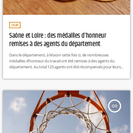
Locale
Saône et Loire : des médailles d’honneur
remises à des agents du département
Dans le département, à Macon cette fois ci, de nombreuses
médailles d’honneur du travail ont été remises à des agents du
département. Au total 125 agents ont été récompensés pour leurs
nombreuses années de travail par le président du département. La
médaille d’argent était remisé pour 20 ans de service, pour 30 ans
c’était celle de vermeil et pour 35 ans c’était la médaille d’or.
insert_link