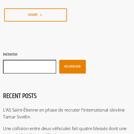
SUIVANT
navigate_next
Rechercher
RECHERCHER
RECENT POSTS
L’AS Saint-Étienne en phase de recruter l’international slovène
Tamar Svetlin
Une collision entre deux véhicules fait quatre blessés dont une