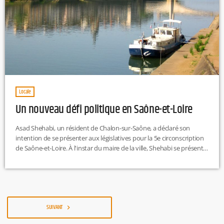
Locale
Un nouveau défi politique en Saône-et-Loire
Asad Shehabi, un résident de Chalon-sur-Saône, a déclaré son
intention de se présenter aux législatives pour la 5e circonscription
de Saône-et-Loire. À l'instar du maire de la ville, Shehabi se présente
comme un candidat libre et indépendant. Cet acte marque une
première pour lui, et il dispose jusqu'à vendredi pour soumettre
officiellement son dossier à la Préfecture.
SUIVANT
navigate_next