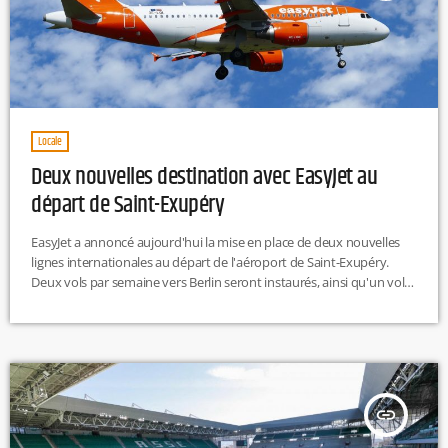
Locale
Deux nouvelles destination avec EasyJet au
départ de Saint-Exupéry
EasyJet a annoncé aujourd'hui la mise en place de deux nouvelles
lignes internationales au départ de l'aéroport de Saint-Exupéry.
Deux vols par semaine vers Berlin seront instaurés, ainsi qu'un vol
par semaine vers Newcastle. Ces liaisons débuteront en novembre
2024 pour Berlin et en janvier 2025 pour Newcastle. Les billets sont
déjà disponibles sur leur plateforme en ligne.
insert_link