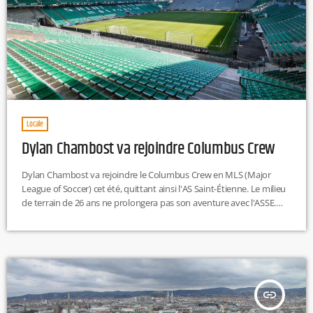
Locale
Dylan Chambost va rejoindre Columbus Crew
Dylan Chambost va rejoindre le Columbus Crew en MLS (Major
League of Soccer) cet été, quittant ainsi l'AS Saint-Étienne. Le milieu
de terrain de 26 ans ne prolongera pas son aventure avec l'ASSE.
Son contrat expirera le 30 juin 2024, bien qu'il ait initialement été
prévu pour être renouvelé, aucune prolongation n'a finalement été
conclue. Dylan Chambost quitte donc l'équipe stéphanoise pour
rejoindre les Etats-Unis. E.F
insert_link