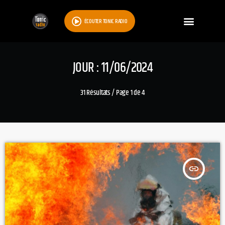
ÉCOUTER TONIC RADIO
JOUR : 11/06/2024
31 Résultats / Page 1 de 4
insert_link