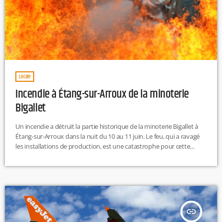
Locale
Incendie à Étang-sur-Arroux de la minoterie
Bigallet
Un incendie a détruit la partie historique de la minoterie Bigallet à
Étang-sur-Arroux dans la nuit du 10 au 11 juin. Le feu, qui a ravagé
les installations de production, est une catastrophe pour cette
entreprise de plus de cent boulangers. Les pompiers, venus de
plusieurs communes voisines, ont lutté toute la nuit pour contenir
l'incendie. Un périmètre de sécurité a été établi en raison du risque
d'effondrement et une […]
insert_link