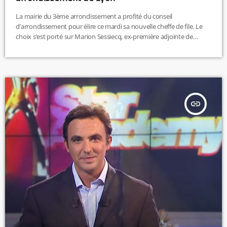
La mairie du 3ème arrondissement a profité du conseil
d’arrondissement pour élire ce mardi sa nouvelle cheffe de file. Le
choix s’est porté sur Marion Sessiecq, ex-première adjointe de
Véronique Dubois Bertrand et actuelle maire de remplacement.
L'élue écologiste accède ainsi officiellement au poste de maire.
insert_link