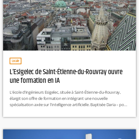
Locale
L’Esigelec de Saint-Étienne-du-Rouvray ouvre
une formation en IA
L’école d’ingénieurs Esigelec, située à Saint-Étienne-du-Rouvray,
élargit son offre de formation en intégrant une nouvelle
spécialisation axée sur l'intelligence artificielle. Baptisée Daria – pour
Digitalisation, Automatisation, Robotique et Intelligence Artificielle –
cette formation vise à répondre aux défis technologiques de
l'industrie moderne. Disponible dès la rentrée 2024-2025, le
programme accueillera 30 étudiants sur le campus du Madrillet.
Cette initiative promet de former des ingénieurs hautement