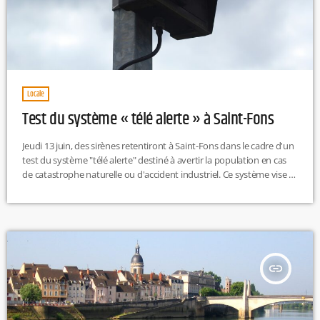
Locale
Test du système « télé alerte » à Saint-Fons
Jeudi 13 juin, des sirènes retentiront à Saint-Fons dans le cadre d'un
test du système "télé alerte" destiné à avertir la population en cas
de catastrophe naturelle ou d'accident industriel. Ce système vise à
renforcer la sécurité en diffusant rapidement des alertes pour
permettre aux habitants de réagir efficacement face à des situations
d'urgence, il est donc inutile de s'inquiéter.
insert_link