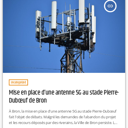
qualifiés dans des domaines en […]
insert_link
Uncategorized
Mise en place d’une antenne 5G au stade Pierre-
Dubœuf de Bron
À Bron, la mise en place d'une antenne 5G au stade Pierre-Dubœuf
fait l'objet de débats. Malgré les demandes de l'abandon du projet
et les recours déposés par des riverains, la Ville de Bron persiste. Le