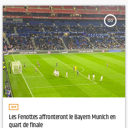
[…]
insert_link
Sport
Les Fenottes affronteront le Bayern Munich en
quart de finale