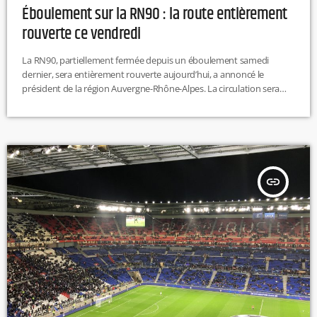
Éboulement sur la RN90 : la route entièrement
rouverte ce vendredi
La RN90, partiellement fermée depuis un éboulement samedi
dernier, sera entièrement rouverte aujourd’hui, a annoncé le
président de la région Auvergne-Rhône-Alpes. La circulation sera
rétablie dans les deux sens, juste à temps pour les départs en
vacances. Le trafic sera particulièrement dense, avec 22 000
véhicules attendus aujourd’hui dans le sens montant. EP
insert_link