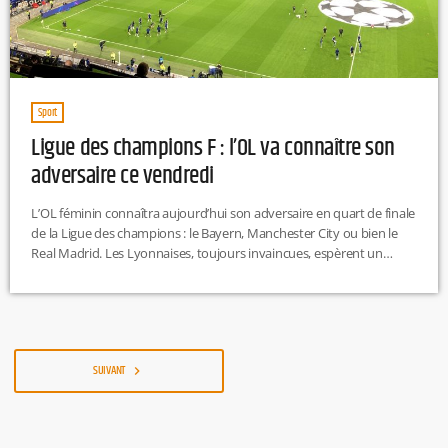
Sport
Ligue des champions F : l’OL va connaître son
adversaire ce vendredi
L’OL féminin connaîtra aujourd’hui son adversaire en quart de finale
de la Ligue des champions : le Bayern, Manchester City ou bien le
Real Madrid. Les Lyonnaises, toujours invaincues, espèrent un
tirage favorable face aux Espagnoles, jugées les plus abordables.
Objectif : une 14e qualification en demi-finale. EP
SUIVANT
navigate_next