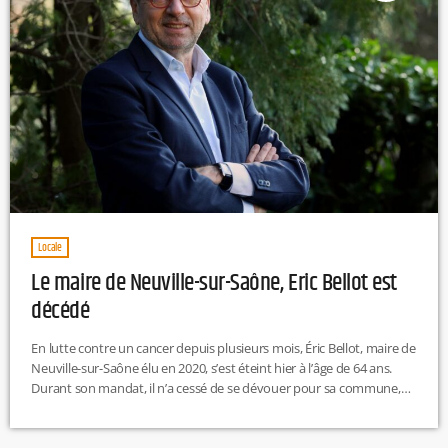
Locale
Le maire de Neuville-sur-Saône, Eric Bellot est
décédé
En lutte contre un cancer depuis plusieurs mois, Éric Bellot, maire de
Neuville-sur-Saône élu en 2020, s’est éteint hier à l’âge de 64 ans.
Durant son mandat, il n’a cessé de se dévouer pour sa commune,
comme l’a souligné Bruno Bernard, président de la Métropole de
Lyon, sur X : « J’ai été profondément impressionné par son courage
et sa ténacité face à la maladie. Jusqu’au bout, il a défendu l’intérêt