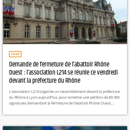
À la une
Demande de fermeture de l’abattoir Rhône
Ouest : l’association L214 se réunie ce vendredi
devant la préfecture du Rhône
L’association L214 organise un rassemblement devant la préfecture
du Rhône à Lyon aujourd’hui, pour remettre une pétition de 80 000
signatures demandant la fermeture de l’abattoir Rhône Ouest.
Après la suspension de la chaîne porcine, l'association réclame des
mesures plus strictes face aux manquements observés. L214 a
également déposé une plainte pour « sévices graves » et a entamé
un recours contre l’État. EP