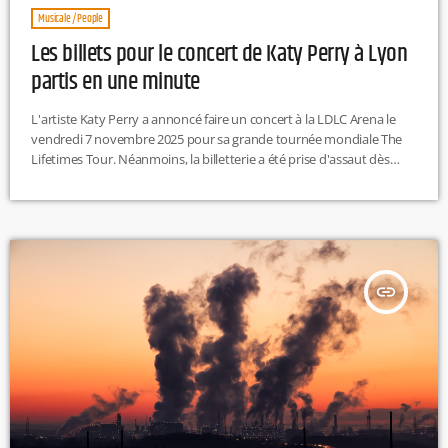
Musicale / People
Les billets pour le concert de Katy Perry à Lyon
partis en une minute
L'artiste Katy Perry a annoncé faire un concert à la LDLC Arena le
vendredi 7 novembre 2025 pour sa grande tournée mondiale The
Lifetimes Tour. Néanmoins, la billetterie a été prise d'assaut dès
l'ouverture, le vendredi 31 janvier à 10h. Des billets étaient en vente
dès 10h sur la plateforme Ticketmaster et sont partis en quelques
secondes, rendant certains fans déçus à en croire les réseaux
sociaux. Katy Perry passera, […]
insert_link