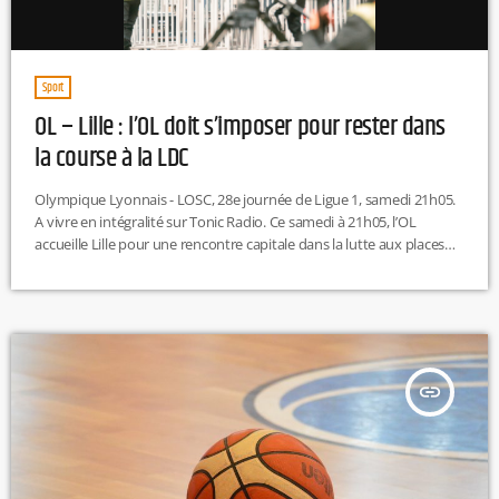
Sport
OL – Lille : l’OL doit s’imposer pour rester dans
la course à la LDC
Olympique Lyonnais - LOSC, 28e journée de Ligue 1, samedi 21h05.
A vivre en intégralité sur Tonic Radio. Ce samedi à 21h05, l’OL
accueille Lille pour une rencontre capitale dans la lutte aux places
européennes. À domicile, les Lyonnais ont une occasion en or de
dépasser un concurrent direct. À sept journées du terme, Lyon est
7e et Lille 5e avec seulement 2 points d’écart. Une victoire
permettrait aux Gones […]
insert_link