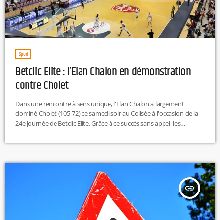
Sport
Betclic Elite : l’Elan Chalon en démonstration
contre Cholet
Dans une rencontre à sens unique, l'Elan Chalon a largement
dominé Cholet (105-72) ce samedi soir au Colisée à l'occasion de la
24e journée de Betclic Elite. Grâce à ce succès sans appel, les
Bourguignons gagnent une place et retrouvent la 10e position avec
le même bilan que leur voisin, Dijon (11 victoires et 13 défaites). De
bon augure avant les six dernières journées de championnat. Avec
16 tirs à […]
insert_link