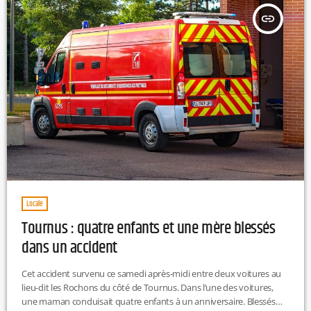
insert_link
Locale
Tournus : quatre enfants et une mère blessés
dans un accident
Cet accident survenu ce samedi après-midi entre deux voitures au
lieu-dit les Rochons du côté de Tournus. Dans l’une des voitures,
une maman conduisait quatre enfants à un anniversaire. Blessés