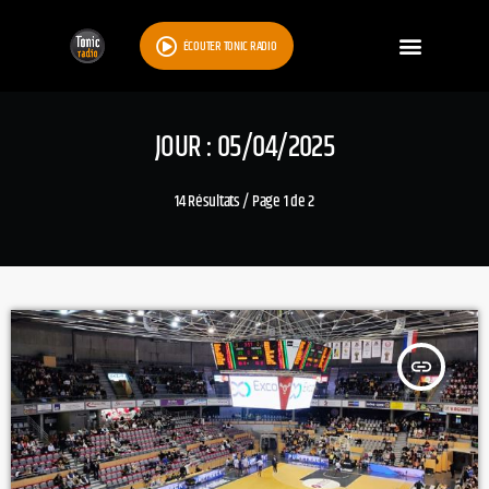
ÉCOUTER TONIC RADIO
JOUR : 05/04/2025
14 Résultats / Page 1 de 2
insert_link