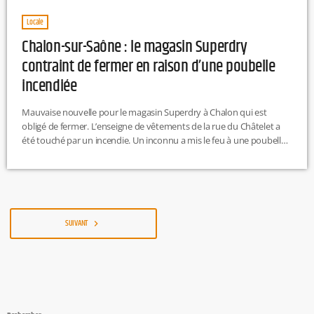
Locale
Chalon-sur-Saône : le magasin Superdry
contraint de fermer en raison d’une poubelle
incendiée
Mauvaise nouvelle pour le magasin Superdry à Chalon qui est
obligé de fermer. L’enseigne de vêtements de la rue du Châtelet a
été touché par un incendie. Un inconnu a mis le feu à une poubelle
positionnées à l’extérieur du magasin. Une entreprise de nettoyage
spécialisée va assainir la boutique la semaine prochaine avant le
passage d’un expert le 14 avril. R.H
SUIVANT
navigate_next