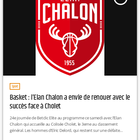
Sport
Basket : l’Elan Chalon a envie de renouer avec le
succès face à Cholet
24e journée de Betclic Elite au programme ce samedi avec l’Elan
Chalon qui accueille au Colisée Cholet, le 3eme au classement
général. Les hommes d’Elric Delord, qui restent sur une défaite
compliquée face à l’ASVEL le week-end dernier, vont tenter de