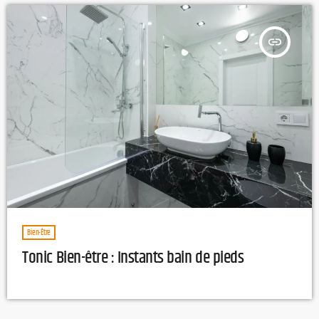
insert_link
Bien-Être
Tonic Bien-être : Instants bain de pieds