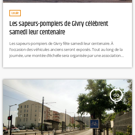
Locale
Les sapeurs-pompiers de Givry célèbrent
samedi leur centenaire
Les sapeurs-pompiers de Givry fête samedi leur centenaire. À
l’occasion des véhicules anciens seront exposés. Tout au long de la
journée, une montée d’échelle sera organisée par une association
au profit des orphelins de sapeurs-pompiers. Début de l’événement
dès 10h. M.L
insert_link