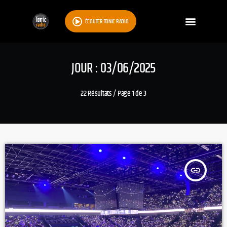
ÉCOUTER TONIC RADIO
JOUR : 03/06/2025
22 Résultats / Page 1 de 3
insert_link