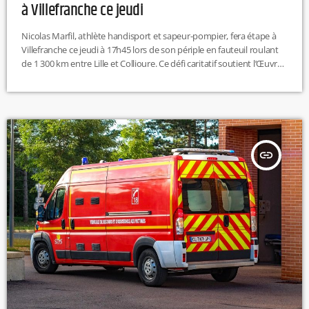
à Villefranche ce jeudi
Nicolas Marfil, athlète handisport et sapeur-pompier, fera étape à
Villefranche ce jeudi à 17h45 lors de son périple en fauteuil roulant
de 1 300 km entre Lille et Collioure. Ce défi caritatif soutient l’Œuvre
des pupilles des sapeurs-pompiers et le Bleuet de France. Il parcourt
l’équivalent d’un marathon par jour jusqu’au 27 juin.
insert_link