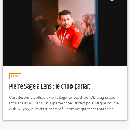
À la une
Pierre Sage à Lens : le choix parfait
C’est désormais officiel : Pierre Sage, ex-coach de l’OL, a signé pour
trois ans au RC Lens. Un superbe choix, autant pour lui que pour le
club. À Lyon, je l’avais surnommé "l’homme qui coche toutes les
cases". Et je suis à peu près sûr qu’on dira la même chose dans le
Nord. À 46 ans, Sage apporte une vision du jeu claire, une pédagogie
qui a marqué les esprits […]