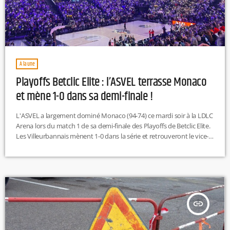
À la une
Playoffs Betclic Elite : l’ASVEL terrasse Monaco
et mène 1-0 dans sa demi-finale !
L'ASVEL a largement dominé Monaco (94-74) ce mardi soir à la LDLC
Arena lors du match 1 de sa demi-finale des Playoffs de Betclic Elite.
Les Villeurbannais mènent 1-0 dans la série et retrouveront le vice-
champion d'Europe en titre ce jeudi soir (21h en direct sur Tonic
Radio) pour la seconde manche. Les joueurs de Pierric Poupet ont
parfaitement négocié leur entrée en matière dans cette demi-finale.
Dès les premières […]
insert_link