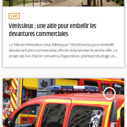
Locale
Vénissieux : une aide pour embellir les
devantures commerciales
La Ville de Vénissieux veut débloquer 100 000 euros pour embellir
des devantures commerciales afin de redynamiser le centre-ville. Le
projet est loin d’avoir convaincu l’opposition, pointant du doigt un
ordre des priorités illogique. Elle souligne notamment les problèmes
d’insécurité.
insert_link