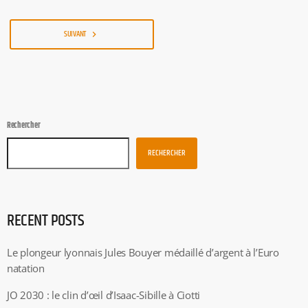
SUIVANT
navigate_next
Rechercher
RECHERCHER
RECENT POSTS
Le plongeur lyonnais Jules Bouyer médaillé d’argent à l’Euro
natation
JO 2030 : le clin d’œil d’Isaac-Sibille à Ciotti