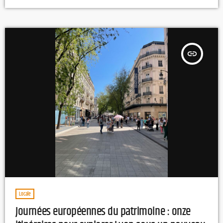
attachement à la ville de Mâcon. M.L
insert_link
Locale
Journées européennes du patrimoine : onze