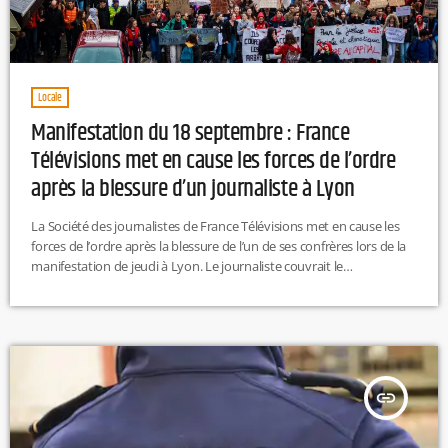
Locale
Manifestation du 18 septembre : France
Télévisions met en cause les forces de l’ordre
après la blessure d’un journaliste à Lyon
La Société des journalistes de France Télévisions met en cause les
forces de l’ordre après la blessure de l’un de ses confrères lors de la
manifestation de jeudi à Lyon. Le journaliste couvrait le
rassemblement lorsqu’il a reçu un projectile dans le dos. De son
côté, la préfecture du Rhône a assuré ne pas disposer, à ce stade, de
suffisamment d’éléments pour déterminer l’origine du tir. M.L
insert_link