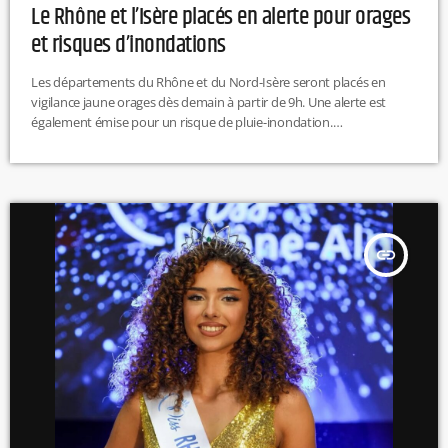
Le Rhône et l’Isère placés en alerte pour orages
et risques d’inondations
Les départements du Rhône et du Nord-Isère seront placés en
vigilance jaune orages dès demain à partir de 9h. Une alerte est
également émise pour un risque de pluie-inondation.
https://twitter.com/VigiMeteoFrance/status/1969402692859572666
M.L
insert_link