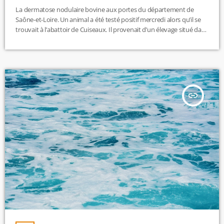
La dermatose nodulaire bovine aux portes du département de
Saône-et-Loire. Un animal a été testé positif mercredi alors qu’il se
trouvait à l’abattoir de Cuiseaux. Il provenait d’un élevage situé dans
les monts du Lyonnais, à Saint-Laurent-de-Chamousset, dans le
Rhône. De nombreux animaux devraient être vaccinés afin
d’encercler la zone concernée et d’écarter de nouvelles
contaminations. M.L
insert_link