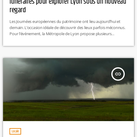
itinéraires pour explorer Lyon sous un nouveau
regard
Les Journées européennes du patrimoine ont lieu aujourd’hui et
demain. L’occasion idéale de découvrir des lieux parfois méconnus.
Pour l’événement, la Métropole de Lyon propose plusieurs
parcours thématiques : onze itinéraires invitent les Lyonnais à
explorer la ville sous de nouveaux angles, avec à l’honneur les
femmes, la nature ou encore le spectacle vivant. M.L
insert_link
Locale