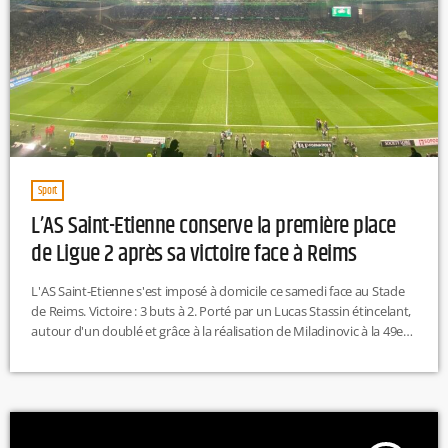
Sport
L’AS Saint-Etienne conserve la première place
de Ligue 2 après sa victoire face à Reims
L'AS Saint-Etienne s'est imposé à domicile ce samedi face au Stade
de Reims. Victoire : 3 buts à 2. Porté par un Lucas Stassin étincelant,
autour d'un doublé et grâce à la réalisation de Miladinovic à la 49e
minute de jeux les Verts prennent le large du championnat. Les
Stéphanois ont été à un moment inquiétés par le doublé de Teuma,
notamment après le penalty litigieux transformé par le Rémois […]