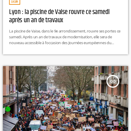
Locale
Lyon : la piscine de Vaise rouvre ce samedi
après un an de travaux
La piscine de Vaise, dans le 9e arrondissement, rouvre ses portes ce
samedi. Après un an de travaux de modernisation, elle sera de
nouveau accessible à l’occasion des Journées européennes du
Patrimoine. M.L
insert_link