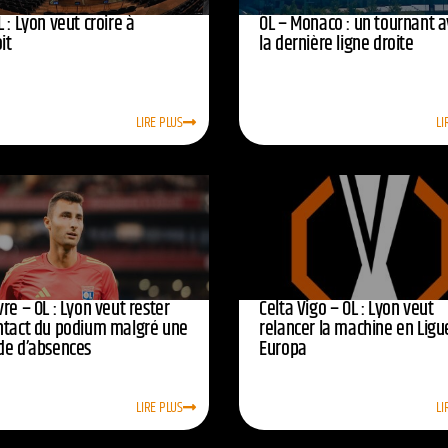
 : Lyon veut croire à
OL – Monaco : un tournant 
oit
la dernière ligne droite
LIRE PLUS
LI
re – OL : Lyon veut rester
Celta Vigo – OL : Lyon veut
ntact du podium malgré une
relancer la machine en Ligu
de d’absences
Europa
LIRE PLUS
LI