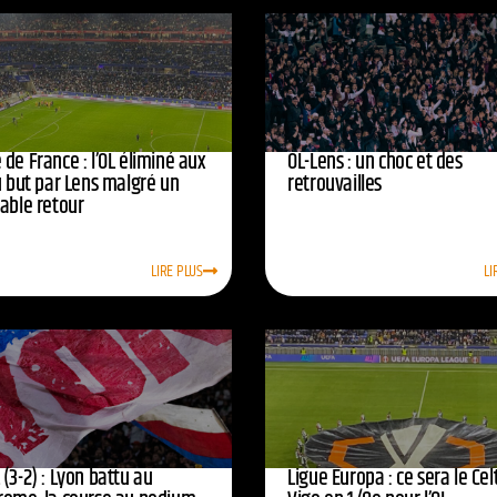
de France : l’OL éliminé aux
OL-Lens : un choc et des
u but par Lens malgré un
retrouvailles
yable retour
LIRE PLUS
LI
(3-2) : Lyon battu au
Ligue Europa : ce sera le Cel