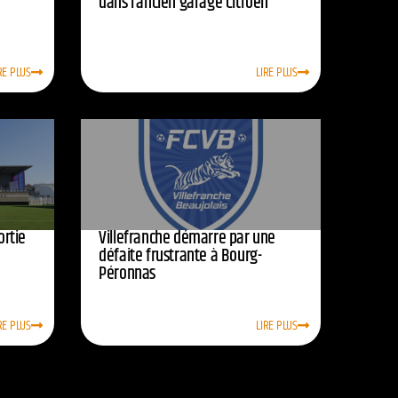
dans l’ancien garage Citroën
RE PLUS
LIRE PLUS
ortie
Villefranche démarre par une
défaite frustrante à Bourg-
Péronnas
RE PLUS
LIRE PLUS