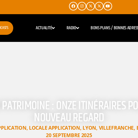
ACTUALITÉ
RADIO
BONS PLANS / BONNES ADRES
DCASTS
PATRIMOINE : ONZE ITINÉRAIRES P
NOUVEAU REGARD
PPLICATION
,
LOCALE APPLICATION
,
LYON
,
VILLEFRANCHE
,
20 SEPTEMBRE 2025