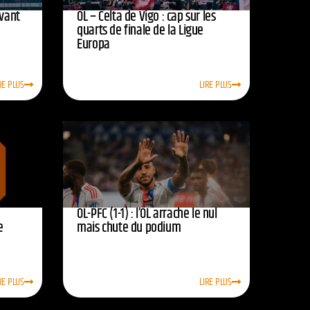
avant
OL – Celta de Vigo : cap sur les
quarts de finale de la Ligue
Europa
RE PLUS
LIRE PLUS
OL-PFC (1-1) : l’OL arrache le nul
e
mais chute du podium
RE PLUS
LIRE PLUS