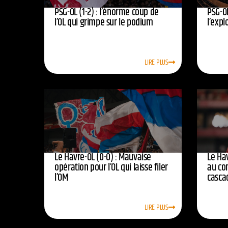
PSG-OL (1-2) : l’énorme coup de
PSG-OL
l’OL qui grimpe sur le podium
l’expl
LIRE PLUS
Le Havre-OL (0-0) : Mauvaise
Le Hav
opération pour l’OL qui laisse filer
au co
l’OM
casca
LIRE PLUS