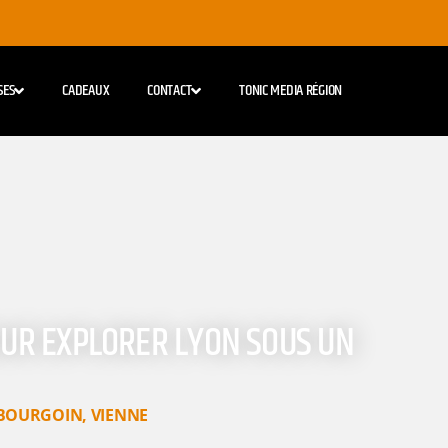
SES
CADEAUX
CONTACT
TONIC MEDIA RÉGION
OUR EXPLORER LYON SOUS UN
BOURGOIN
,
VIENNE