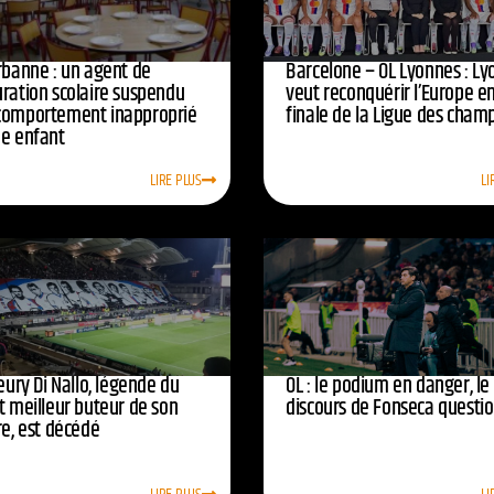
urbanne : un agent de
Barcelone – OL Lyonnes : Ly
uration scolaire suspendu
veut reconquérir l’Europe e
comportement inapproprié
finale de la Ligue des cham
ne enfant
LIRE PLUS
LI
leury Di Nallo, légende du
OL : le podium en danger, le
t meilleur buteur de son
discours de Fonseca questi
re, est décédé