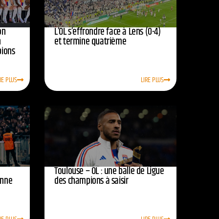
on
L’OL s’effrondre face à Lens (0-4)
n
et termine quatrième
pions
RE PLUS
LIRE PLUS
Toulouse – OL : une balle de Ligue
onne
des champions à saisir