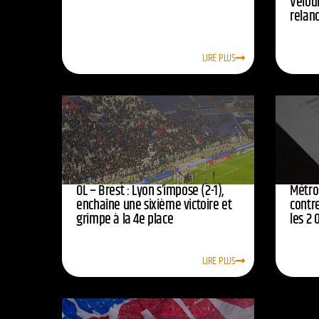
Vélod
relan
LIRE PLUS
OL – Brest : Lyon s’impose (2-1),
Métro
enchaîne une sixième victoire et
contr
grimpe à la 4e place
les 2 
LIRE PLUS