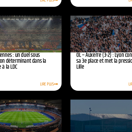
LIRE PLUS
LI
ennes : un duel sous
OL – Auxerre (3-2) : Lyon co
ion déterminant dans la
sa 3e place et met la pressi
 à la LDC
Lille
LIRE PLUS
LI