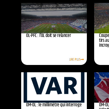
OL-PFC : l’OL doit se relancer
Coupe 
tirs a
incro
LIRE PLUS
OM-OL : le millimètre qui interroge
OM-OL 