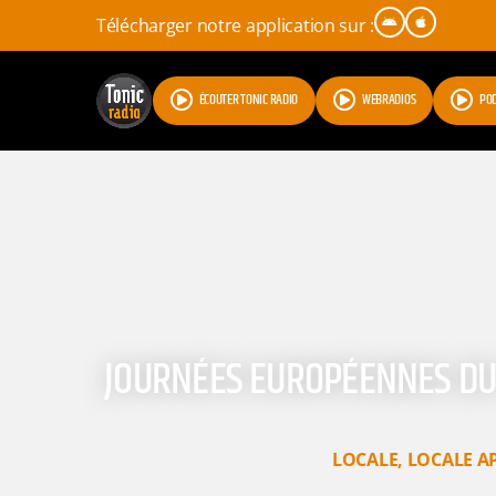
Télécharger notre application sur :
ÉCOUTER TONIC RADIO
WEBRADIOS
PO
JOURNÉES EUROPÉENNES DU 
LOCALE
,
LOCALE A