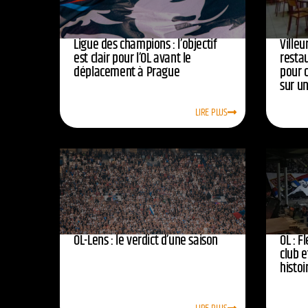
Ligue des champions : l’objectif
Ville
est clair pour l’OL avant le
resta
déplacement à Prague
pour 
sur u
LIRE PLUS
OL-Lens : le verdict d’une saison
OL : F
club e
histoi