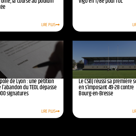
rome, la course au podium
Vigo en 1/8e pour l’OL
cée
LIRE PLUS
LI
pole de Lyon : une pétition
Le CSBJ réussi sa première s
e l’abandon du TEOL dépasse
en s’imposant 49-28 contre
000 signatures
Bourg-en-Bresse
LIRE PLUS
LI