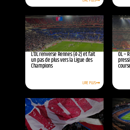
LIRE PLUS
L’OL renverse Rennes (4-2) et fait
OL – R
un pas de plus vers la Ligue des
press
Champions
course
LIRE PLUS