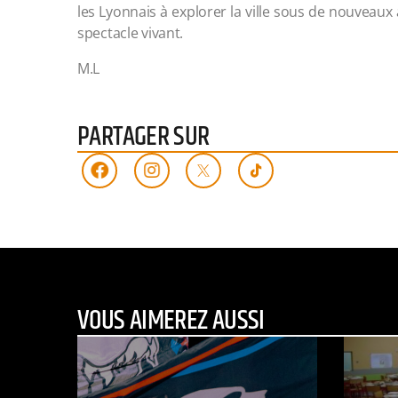
les Lyonnais à explorer la ville sous de nouveaux
spectacle vivant.
M.L
PARTAGER SUR
VOUS AIMEREZ AUSSI