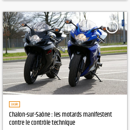
dégustations. M.L Crédit photo : Paulée Côte chalonnaise
insert_link
Locale
Chalon-sur-Saône : les motards manifestent
contre le contrôle technique