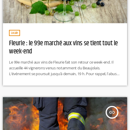
Locale
Fleurie : le 99e marché aux vins se tient tout le
week-end
Le 99e marché aux vins de Fleurie fait son retour ce week-end. Il
accueille 44 vignerons venus notamment du Beaujolais.
L’événement se poursuit jusqu’à demain, 19 h. Pour rappel, l'abus
d'alcool est dangereux pour la santé à consommer avec
modération. M.L
insert_link