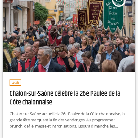
insert_link
Locale
Chalon-sur-Saône célèbre la 26e Paulée de la
Côte chalonnaise
Chalon-sur-Saône accueille la 26e Paulée de la Côte chalonnaise, la
grande fête marquant la fin des vendanges. Au programme :
brunch, défilé, messe et intronisations. Jusqu’à dimanche, les
visiteurs pourront notamment profiter de nombreuses