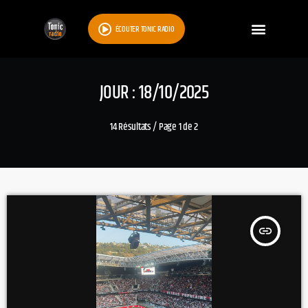
ÉCOUTER TONIC RADIO
JOUR : 18/10/2025
14 Résultats / Page 1 de 2
insert_link