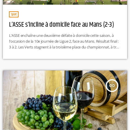
Sport
L’ASSE s’incline à domicile face au Mans (2-3)
L’ASSE enchaîne une deuxième défaite à domicile cette saison, à
l’occasion de la 10e journée de Ligue 2, face au Mans. Résultat final :
3 à 2. Les Verts stagnent à la troisième place du championnat, à trois
longueurs de retard sur Troyes, leader de Ligue 2. M.L
insert_link