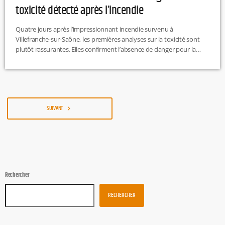
toxicité détecté après l’incendie
Quatre jours après l’impressionnant incendie survenu à
Villefranche-sur-Saône, les premières analyses sur la toxicité sont
plutôt rassurantes. Elles confirment l’absence de danger pour la
population. Pour rappel, mardi, un départ de feu s’est déclaré sur les
6 000 m² de bâtiments de l'entreprise caladoise SBTN. M.L
SUIVANT
navigate_next
Rechercher
RECHERCHER