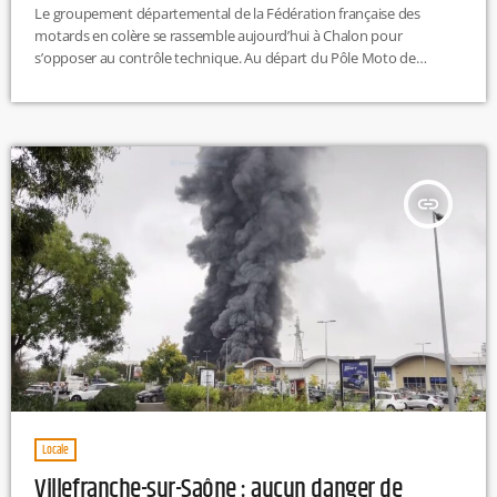
Le groupement départemental de la Fédération française des
motards en colère se rassemble aujourd’hui à Chalon pour
s’opposer au contrôle technique. Au départ du Pôle Moto de
Sevrey, les conducteurs de deux-roues effectueront un tour des
centres de contrôle technique, avec un passage prévu devant la
préfecture. M.L
insert_link
Locale
Villefranche-sur-Saône : aucun danger de