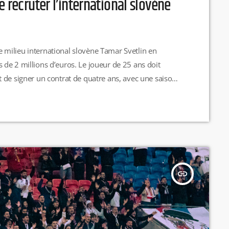
 recruter l’international slovène
 le milieu international slovène Tamar Svetlin en
de 2 millions d’euros. Le joueur de 25 ans doit
 de signer un contrat de quatre ans, avec une saison
insert_link