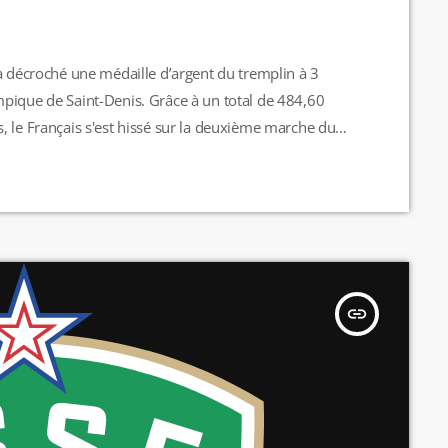
 a décroché une médaille d’argent du tremplin à 3
pique de Saint-Denis. Grâce à un total de 484,60
, le Français s'est hissé sur la deuxième marche du
pour la délégation tricolore : après six jours
…]
insert_link