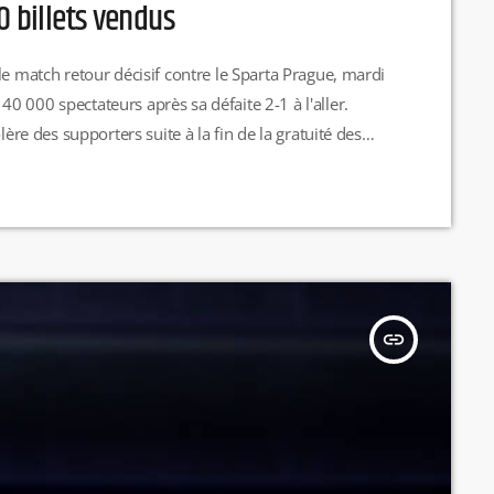
0 billets vendus
le match retour décisif contre le Sparta Prague, mardi
 000 spectateurs après sa défaite 2-1 à l'aller.
lère des supporters suite à la fin de la gratuité des
C
insert_link