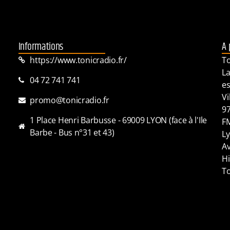
Informations
A 
https://www.tonicradio.fr/
To
La
04 72 741 741
es
Vi
promo@tonicradio.fr
97
1 Place Henri Barbusse - 69009 LYON (face à l'Ile
FM
Barbe - Bus n°31 et 43)
Ly
Av
Hi
To