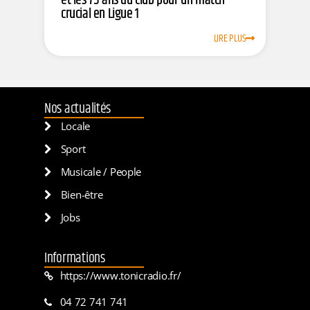
et les 75 ans du club pour un match
crucial en Ligue 1
LIRE PLUS
Nos actualités
Locale
Sport
Musicale / People
Bien-être
Jobs
Informations
https://www.tonicradio.fr/
04 72 741 741