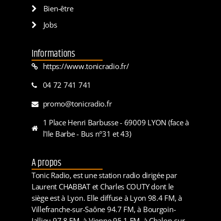
Bien-être
Jobs
Informations
https://www.tonicradio.fr/
04 72 741 741
promo@tonicradio.fr
1 Place Henri Barbusse - 69009 LYON (face à
l'Ile Barbe - Bus n°31 et 43)
A propos
Tonic Radio, est une station radio dirigée par
Laurent CHABBAT et Charles COUTY dont le
siège est à Lyon. Elle diffuse à Lyon 98.4 FM, à
Villefranche-sur-Saône 94.7 FM, à Bourgoin-
Jallieu 97.8 FM, à Vienne 95.1 FM, à Chalon-sur-