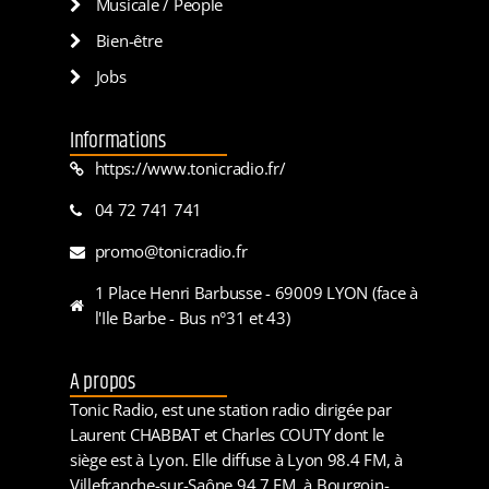
Musicale / People
Bien-être
Jobs
Informations
https://www.tonicradio.fr/
04 72 741 741
promo@tonicradio.fr
1 Place Henri Barbusse - 69009 LYON (face à
l'Ile Barbe - Bus n°31 et 43)
A propos
Tonic Radio, est une station radio dirigée par
Laurent CHABBAT et Charles COUTY dont le
siège est à Lyon. Elle diffuse à Lyon 98.4 FM, à
Villefranche-sur-Saône 94.7 FM, à Bourgoin-