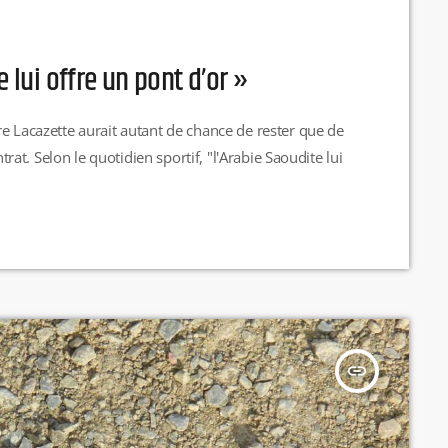
e lui offre un pont d’or »
e Lacazette aurait autant de chance de rester que de
ntrat. Selon le quotidien sportif, "l'Arabie Saoudite lui
796256341956211172 Dans ses dernières
 de France, le "Général" avait entretenu le flou au
insert_link