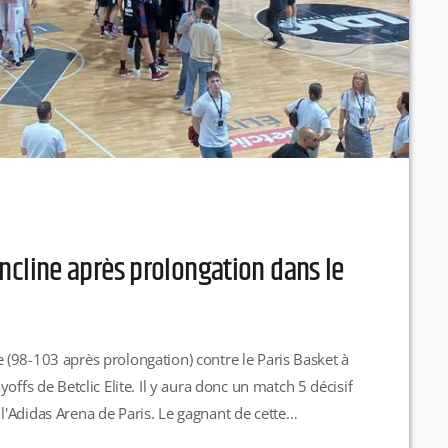
’incline après prolongation dans le
lle (98-103 après prolongation) contre le Paris Basket à
offs de Betclic Elite. Il y aura donc un match 5 décisif
'Adidas Arena de Paris. Le gagnant de cette
ionnat de France. Côté Villeurbannais, on retiendra