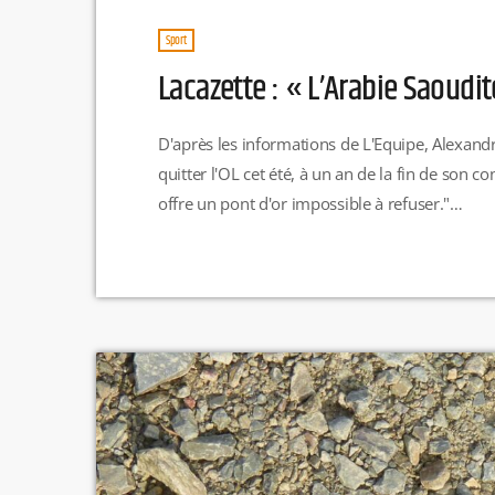
Sport
Lacazette : « L’Arabie Saoudit
D'après les informations de L'Equipe, Alexandr
quitter l'OL cet été, à un an de la fin de son co
offre un pont d'or impossible à refuser."
https://twitter.com/hugoguillemet/status/1
déclarations, en marge de la finale de la coupe
sujet de son avenir.