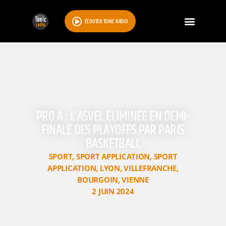
ÉCOUTER TONIC RADIO
PRO A : L’ASVEL ÉLIMINÉE EN DEMI-
FINALE DES PLAYOFFS PAR PARIS
BASKETBALL
SPORT
,
SPORT APPLICATION
,
SPORT
APPLICATION
,
LYON
,
VILLEFRANCHE
,
BOURGOIN
,
VIENNE
2 JUIN 2024