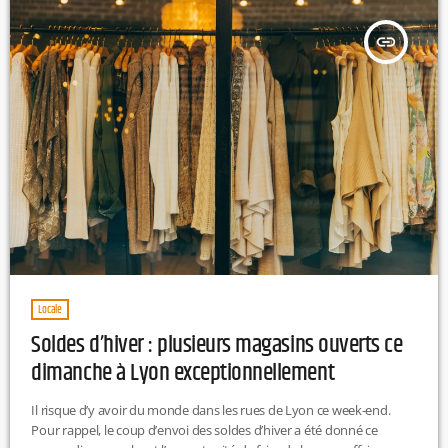
insert_link
Locale
Soldes d’hiver : plusieurs magasins ouverts ce
dimanche à Lyon exceptionnellement
Il risque d’y avoir du monde dans les rues de Lyon ce week-end.
Pour rappel, le coup d’envoi des soldes d’hiver a été donné ce