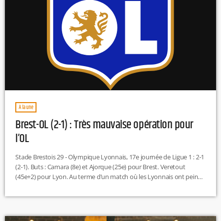
À la une
Brest-OL (2-1) : Très mauvaise opération pour
l’OL
Stade Brestois 29 - Olympique Lyonnais, 17e journée de Ligue 1 : 2-1
(2-1). Buts : Camara (8e) et Ajorque (25e) pour Brest. Veretout
(45e+2) pour Lyon. Au terme d’un match où les Lyonnais ont peiné
à exister, notamment en première période, L'OL a subi à Brest sa
cinquième défaite de la saison en championnat. Les Bretons ont
frappé fort d’entrée, avec un but de Mahdi Camara dès la 8e […]