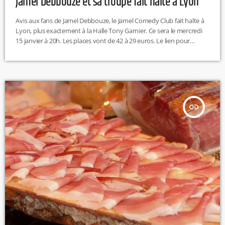
Jamel Debbouze et sa troupe fait halte à Lyon
Avis aux fans de Jamel Debbouze, le Jamel Comedy Club fait halte à
Lyon, plus exactement à la Halle Tony Garnier. Ce sera le mercredi
15 janvier à 20h. Les places vont de 42 à 29 euros. Le lien pour
pouvoir s'inscrire est à retrouver ici. R.H
insert_link