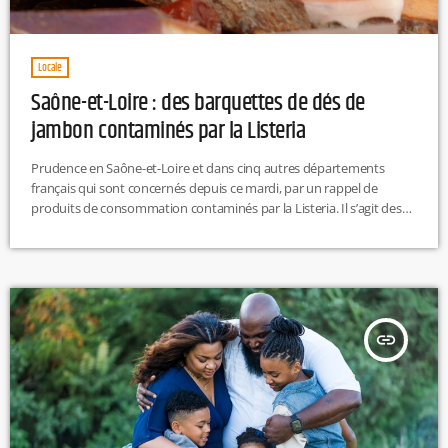
Locale
Saône-et-Loire : des barquettes de dés de
jambon contaminés par la Listeria
Prudence en Saône-et-Loire et dans cinq autres départements
français qui sont concernés depuis ce mardi, par un rappel de
produits de consommation contaminés par la Listeria. Il s’agit des
barquettes d’un kg de dés de jambon vendues par la marque
Fassier. Sont concernées celles dont la date de péremption est fixée
au 27 janvier et portant le numéro de lot 002100403105. Pour
rappel, la bactérie Listeria est un agent pathogène […]
insert_link