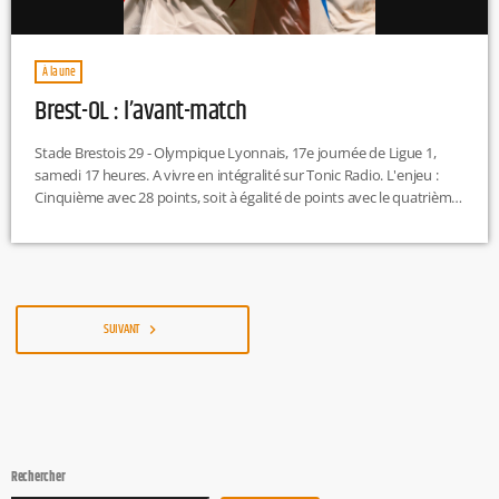
À la une
Brest-OL : l’avant-match
Stade Brestois 29 - Olympique Lyonnais, 17e journée de Ligue 1,
samedi 17 heures. A vivre en intégralité sur Tonic Radio. L'enjeu :
Cinquième avec 28 points, soit à égalité de points avec le quatrième
Lille, l'OL n'est pas encore dans son objectif, l'une des places
qualifications pour la Ligue des Champions. Pour rappel, les trois
premiers sont directement qualifiés pour la prochaine C1 alors que
le quatrième doit passer […]
SUIVANT
navigate_next
Rechercher