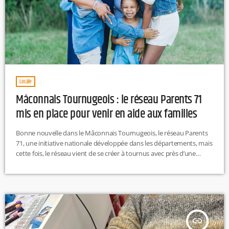
Locale
Mâconnais Tournugeois : le réseau Parents 71
mis en place pour venir en aide aux familles
Bonne nouvelle dans le Mâconnais Tournugeois, le réseau Parents
71, une initiative nationale développée dans les départements, mais
cette fois, le réseau vient de se créer à tournus avec près d’une
vingtaine de partenaires. L’objectif, fédérer différents acteurs afin
d’aider les familles et proposer des évènements à leur destination.
R.H
insert_link