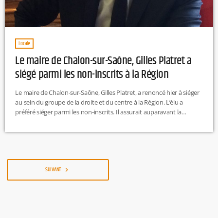
Locale
Le maire de Chalon-sur-Saône, Gilles Platret a
siégé parmi les non-inscrits à la Région
Le maire de Chalon-sur-Saône, Gilles Platret, a renoncé hier à siéger
au sein du groupe de la droite et du centre à la Région. L’élu a
préféré siéger parmi les non-inscrits. Il assurait auparavant la
présidence de ce groupe, qu’il estime aujourd’hui compromis avec la
Macronie. À noter qu’il rejette la main tendue du Rassemblement
national.
SUIVANT
navigate_next