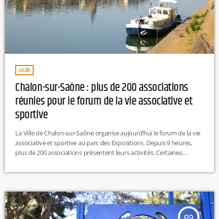
Locale
Chalon-sur-Saône : plus de 200 associations
réunies pour le forum de la vie associative et
sportive
La Ville de Chalon-sur-Saône organise aujourd’hui le forum de la vie
associative et sportive au parc des Expositions. Depuis 9 heures,
plus de 200 associations présentent leurs activités. Certaines
proposent également des démonstrations afin de faire découvrir de
nouveaux sports et loisirs. M.L
insert_link