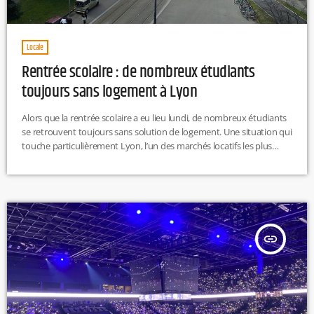
Locale
Rentrée scolaire : de nombreux étudiants
toujours sans logement à Lyon
Alors que la rentrée scolaire a eu lieu lundi, de nombreux étudiants
se retrouvent toujours sans solution de logement. Une situation qui
touche particulièrement Lyon, l’un des marchés locatifs les plus
saturés de France. Environ 180 000 étudiants se tournent désormais
vers la colocation pour faire face à ce problème. Faute de solution,
beaucoup devront effectuer de longs trajets entre leur lieu d’étude
et le domicile familial. M.L
insert_link