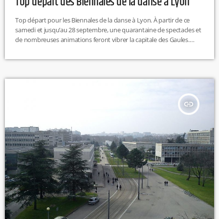
Top départ des Biennales de la danse à Lyon
Top départ pour les Biennales de la danse à Lyon. À partir de ce
samedi et jusqu’au 28 septembre, une quarantaine de spectacles et
de nombreuses animations feront vibrer la capitale des Gaules.
Pour ouvrir cette édition, une grande parade festive sera organisée
dimanche. Plus de 3 000 participants, encadrés par 180 artistes
professionnels, défileront dans les rues de la place des Terreaux à la
place Bellecour. M.L
insert_link