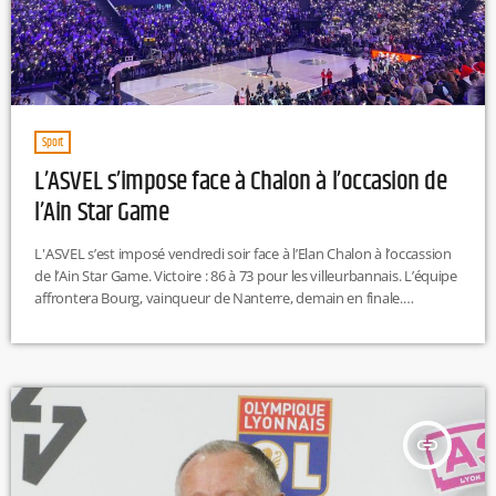
Sport
L’ASVEL s’impose face à Chalon à l’occasion de
l’Ain Star Game
L'ASVEL s’est imposé vendredi soir face à l’Elan Chalon à l’occassion
de l’Ain Star Game. Victoire : 86 à 73 pour les villeurbannais. L’équipe
affrontera Bourg, vainqueur de Nanterre, demain en finale.
https://twitter.com/LDLCASVEL/status/1964026465030132035 M.L
insert_link