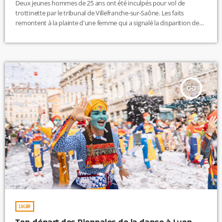
Deux jeunes hommes de 25 ans ont été inculpés pour vol de
trottinette par le tribunal de Villefranche-sur-Saône. Les faits
remontent à la plainte d'une femme qui a signalé la disparition de
son moyen de transport pourtant sécurisée sur un emplacement
dédié. Le premier suspect a été condamné à trois mois de prison
ferme, assortis de la révocation d’un précédent sursis de trois mois.
Le second a écopé d’une amende […]
insert_link
Locale