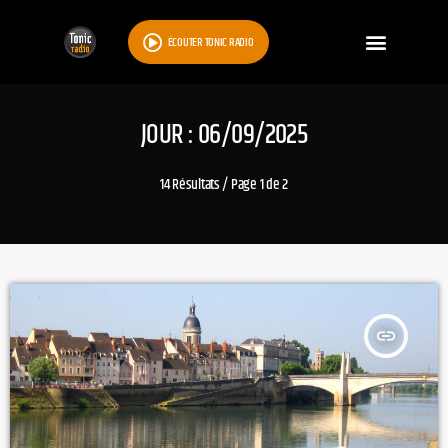
ÉCOUTER TONIC RADIO
JOUR : 06/09/2025
14 Résultats / Page 1 de 2
insert_link