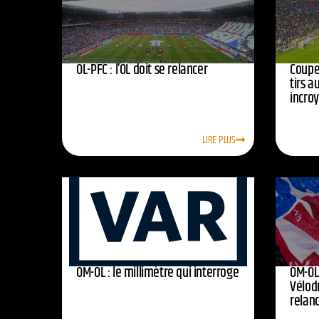
OL-PFC : l’OL doit se relancer
Coupe 
tirs a
incro
LIRE PLUS
OM-OL : le millimètre qui interroge
OM-OL 
Vélod
relan