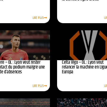
LIRE PLUS
LI
re – OL : Lyon veut rester
Celta Vigo – OL : Lyon veut
ntact du podium malgré une
relancer la machine en Ligu
de d’absences
Europa
LIRE PLUS
LI