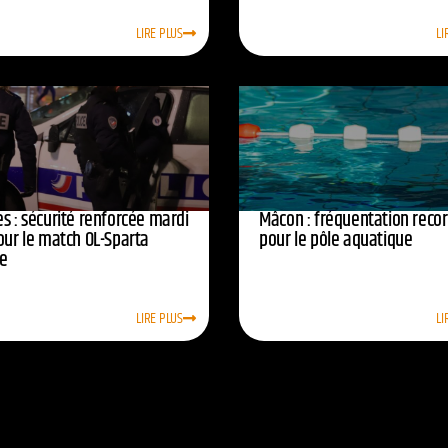
LIRE PLUS
LI
s : sécurité renforcée mardi
Mâcon : fréquentation reco
our le match OL-Sparta
pour le pôle aquatique
e
LIRE PLUS
LI