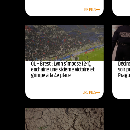
LIRE PLUS
OL – Brest : Lyon s’impose (2-1),
Décine
enchaîne une sixième victoire et
soir p
grimpe à la 4e place
Pragu
LIRE PLUS