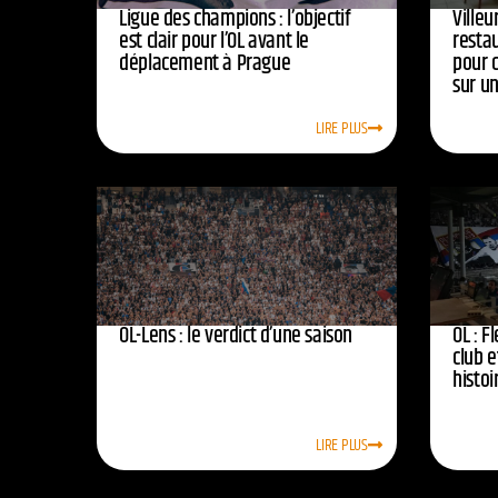
Ligue des champions : l’objectif
Ville
est clair pour l’OL avant le
resta
déplacement à Prague
pour 
sur u
LIRE PLUS
OL-Lens : le verdict d’une saison
OL : F
club e
histoi
LIRE PLUS