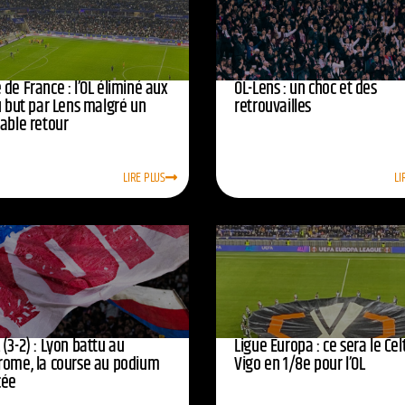
de France : l’OL éliminé aux
OL-Lens : un choc et des
u but par Lens malgré un
retrouvailles
yable retour
LIRE PLUS
LI
(3-2) : Lyon battu au
Ligue Europa : ce sera le Cel
rome, la course au podium
Vigo en 1/8e pour l’OL
cée