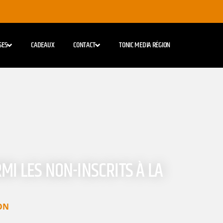
SES
CADEAUX
CONTACT
TONIC MEDIA RÉGION
MI LES NON-INSCRITS À LA
ON