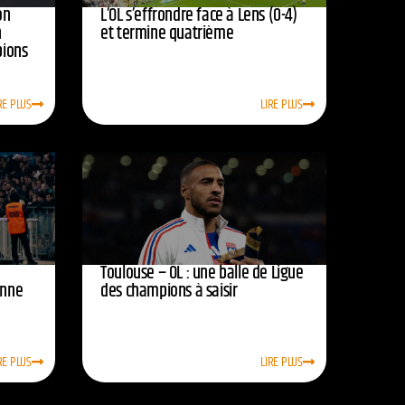
on
L’OL s’effrondre face à Lens (0-4)
n
et termine quatrième
pions
RE PLUS
LIRE PLUS
Toulouse – OL : une balle de Ligue
onne
des champions à saisir
RE PLUS
LIRE PLUS