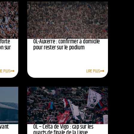
nforte
OL-Auxerre : confirmer à domicile
on sur
pour rester sur le podium
RE PLUS
LIRE PLUS
avant
OL – Celta de Vigo : cap sur les
quarts de finale de la Ligue