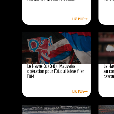
LIRE PLUS
Le Havre-OL (0-0) : Mauvaise
Le Hav
opération pour l’OL qui laisse filer
au co
l’OM
casca
LIRE PLUS