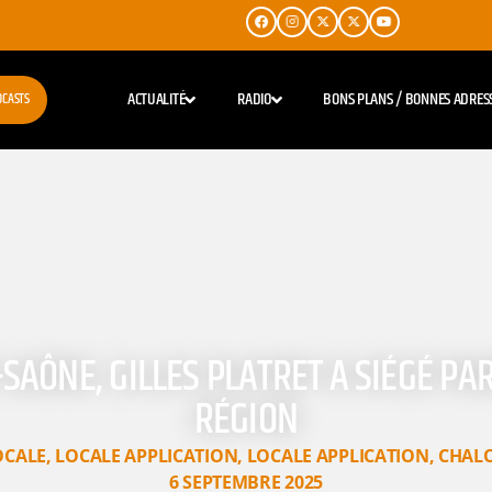
ACTUALITÉ
RADIO
BONS PLANS / BONNES ADRES
DCASTS
SAÔNE, GILLES PLATRET A SIÉGÉ PAR
RÉGION
OCALE
,
LOCALE APPLICATION
,
LOCALE APPLICATION
,
CHAL
6 SEPTEMBRE 2025