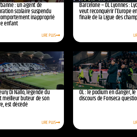
urbanne : un agent de
Barcelone – OL Lyonnes : Ly
uration scolaire suspendu
veut reconquérir l’Europe e
comportement inapproprié
finale de la Ligue des cham
ne enfant
LIRE PLUS
LI
leury Di Nallo, légende du
OL : le podium en danger, le
t meilleur buteur de son
discours de Fonseca questi
re, est décédé
LIRE PLUS
LI