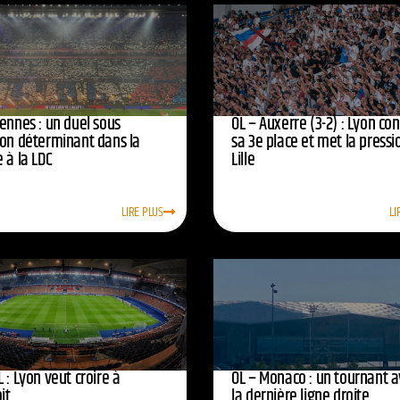
ennes : un duel sous
OL – Auxerre (3-2) : Lyon co
ion déterminant dans la
sa 3e place et met la pressi
 à la LDC
Lille
LIRE PLUS
LI
 : Lyon veut croire à
OL – Monaco : un tournant 
oit
la dernière ligne droite