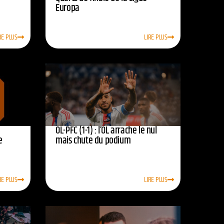
Europa
RE PLUS
LIRE PLUS
OL-PFC (1-1) : l’OL arrache le nul
e
mais chute du podium
RE PLUS
LIRE PLUS