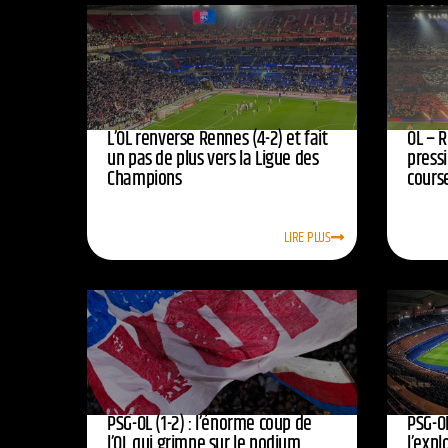
L’OL renverse Rennes (4-2) et fait
OL – R
un pas de plus vers la Ligue des
press
Champions
course
LIRE PLUS
PSG-OL (1-2) : l’énorme coup de
PSG-OL
l’OL qui grimpe sur le podium
l’expl