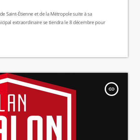
de Saint-Étienne et de la Métropole suite à sa
ipal extraordinaire se tiendra le 8 décembre pour
insert_link