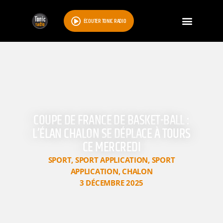
ÉCOUTER TONIC RADIO
COUPE DE FRANCE DE BASKET-BALL :
L’ÉLAN CHALON SE DÉPLACE À TOURS
CE MERCREDI
SPORT
,
SPORT APPLICATION
,
SPORT
APPLICATION
,
CHALON
3 DÉCEMBRE 2025