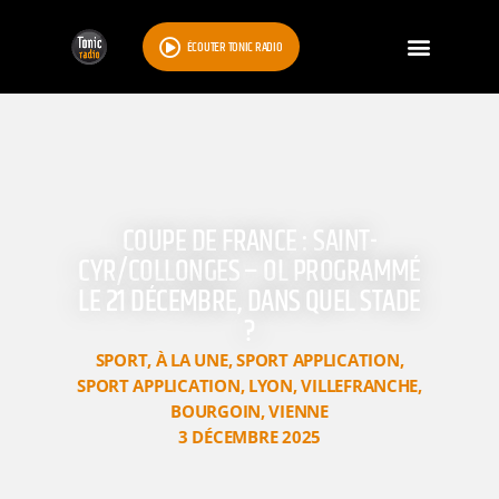
ÉCOUTER TONIC RADIO
COUPE DE FRANCE : SAINT-
CYR/COLLONGES – OL PROGRAMMÉ
LE 21 DÉCEMBRE, DANS QUEL STADE
?
SPORT
,
À LA UNE
,
SPORT APPLICATION
,
SPORT APPLICATION
,
LYON
,
VILLEFRANCHE
,
BOURGOIN
,
VIENNE
3 DÉCEMBRE 2025