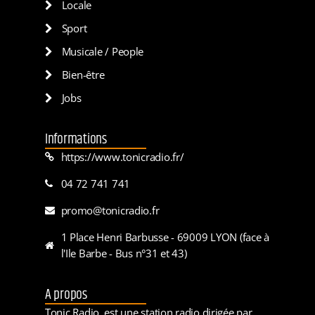
Locale
Sport
Musicale / People
Bien-être
Jobs
Informations
https://www.tonicradio.fr/
04 72 741 741
promo@tonicradio.fr
1 Place Henri Barbusse - 69009 LYON (face à
l'Ile Barbe - Bus n°31 et 43)
A propos
Tonic Radio, est une station radio dirigée par