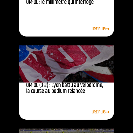
OM-OL : le millimètre qui interroge
LIRE PLUS
OM-OL (3-2) : Lyon battu au Vélodrome,
la course au podium relancée
LIRE PLUS