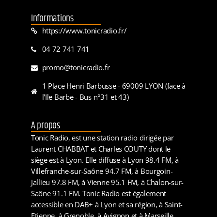
Informations
https://www.tonicradio.fr/
04 72 741 741
promo@tonicradio.fr
1 Place Henri Barbusse - 69009 LYON (face à
l'Ile Barbe - Bus n°31 et 43)
A propos
Tonic Radio, est une station radio dirigée par
Laurent CHABBAT et Charles COUTY dont le
siège est à Lyon. Elle diffuse à Lyon 98.4 FM, à
Villefranche-sur-Saône 94.7 FM, à Bourgoin-
Jallieu 97.8 FM, à Vienne 95.1 FM, à Chalon-sur-
Saône 91.1 FM. Tonic Radio est également
accessible en DAB+ à Lyon et sa région, à Saint-
Etienne, à Grenoble, à Avignon et à Marseille.