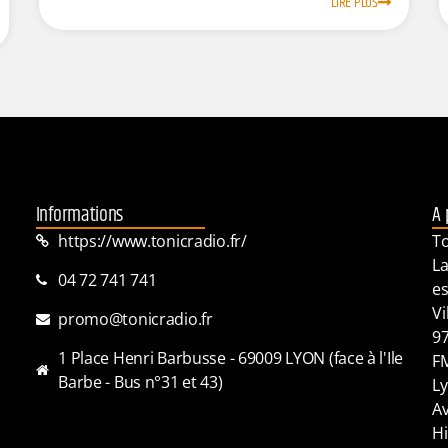
LIRE PLUS
Informations
A 
https://www.tonicradio.fr/
To
La
04 72 741 741
es
Vi
promo@tonicradio.fr
97
1 Place Henri Barbusse - 69009 LYON (face à l'Ile
FM
Barbe - Bus n°31 et 43)
Ly
Av
Hi