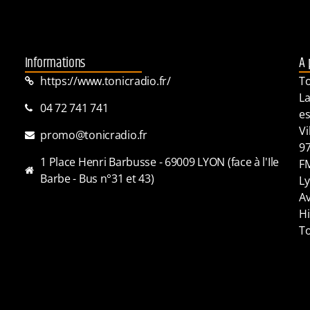
Informations
A 
https://www.tonicradio.fr/
To
La
04 72 741 741
es
Vi
promo@tonicradio.fr
97
1 Place Henri Barbusse - 69009 LYON (face à l'Ile
FM
Barbe - Bus n°31 et 43)
Ly
Av
Hi
To