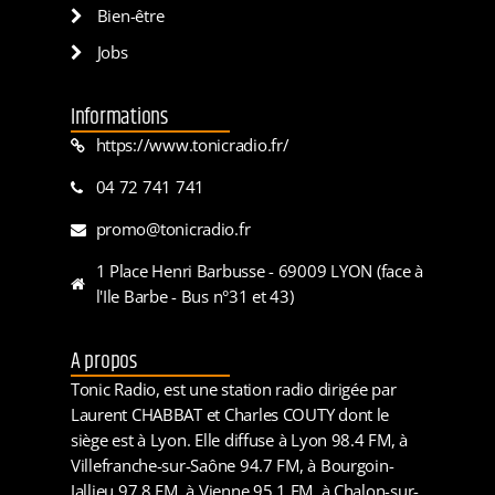
Bien-être
Jobs
Informations
https://www.tonicradio.fr/
04 72 741 741
promo@tonicradio.fr
1 Place Henri Barbusse - 69009 LYON (face à
l'Ile Barbe - Bus n°31 et 43)
A propos
Tonic Radio, est une station radio dirigée par
Laurent CHABBAT et Charles COUTY dont le
siège est à Lyon. Elle diffuse à Lyon 98.4 FM, à
Villefranche-sur-Saône 94.7 FM, à Bourgoin-
Jallieu 97.8 FM, à Vienne 95.1 FM, à Chalon-sur-