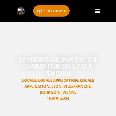
ÉCOUTER TONIC RADIO
JEAN-JACQUES GOLDMAN ÉCRIT UNE
CHANSON POUR DES ÉLÈVES À
VÉNISSIEUX
LOCALE
,
LOCALE APPLICATION
,
LOCALE
APPLICATION
,
LYON
,
VILLEFRANCHE
,
BOURGOIN
,
VIENNE
16 MAI 2024