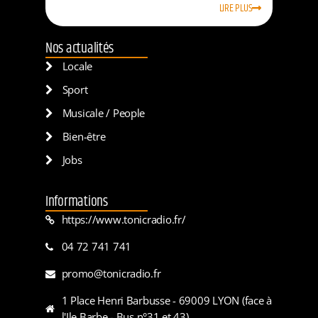
LIRE PLUS
Nos actualités
Locale
Sport
Musicale / People
Bien-être
Jobs
Informations
https://www.tonicradio.fr/
04 72 741 741
promo@tonicradio.fr
1 Place Henri Barbusse - 69009 LYON (face à
l'Ile Barbe - Bus n°31 et 43)