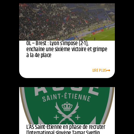
OL – Brest : Lyon s’impose (2-1),
enchaîne une sixième victoire et grimpe
à la 4e place
LIRE PLUS
L’AS Saint-Étienne en phase de recruter
l’international slovène Tamar Svetlin