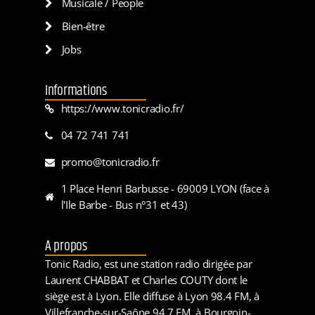
Musicale / People
Bien-être
Jobs
Informations
https://www.tonicradio.fr/
04 72 741 741
promo@tonicradio.fr
1 Place Henri Barbusse - 69009 LYON (face à
l'Ile Barbe - Bus n°31 et 43)
A propos
Tonic Radio, est une station radio dirigée par
Laurent CHABBAT et Charles COUTY dont le
siège est à Lyon. Elle diffuse à Lyon 98.4 FM, à
Villefranche-sur-Saône 94.7 FM, à Bourgoin-