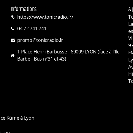
Informations
A 
https://www.tonicradio.fr/
To
La
04 72 741 741
es
Vi
promo@tonicradio.fr
97
1 Place Henri Barbusse - 69009 LYON (face à l'Ile
FM
Barbe - Bus n°31 et 43)
Ly
Av
Hi
To
ence Küme à Lyon
tage