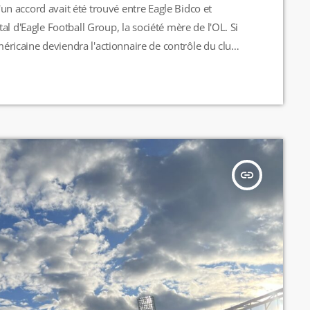
n accord avait été trouvé entre Eagle Bidco et
al d'Eagle Football Group, la société mère de l'OL. Si
américaine deviendra l'actionnaire de contrôle du club
e la dette des principaux prêteurs et à injecter
un […]
insert_link