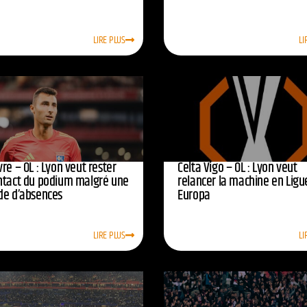
LIRE PLUS
LI
re – OL : Lyon veut rester
Celta Vigo – OL : Lyon veut
ntact du podium malgré une
relancer la machine en Ligu
de d’absences
Europa
LIRE PLUS
LI