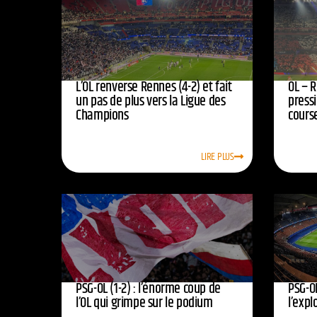
L’OL renverse Rennes (4-2) et fait
OL – R
un pas de plus vers la Ligue des
press
Champions
course
LIRE PLUS
PSG-OL (1-2) : l’énorme coup de
PSG-OL
l’OL qui grimpe sur le podium
l’expl