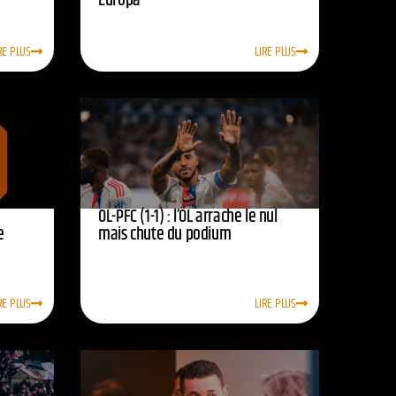
Europa
RE PLUS
LIRE PLUS
OL-PFC (1-1) : l’OL arrache le nul
e
mais chute du podium
RE PLUS
LIRE PLUS