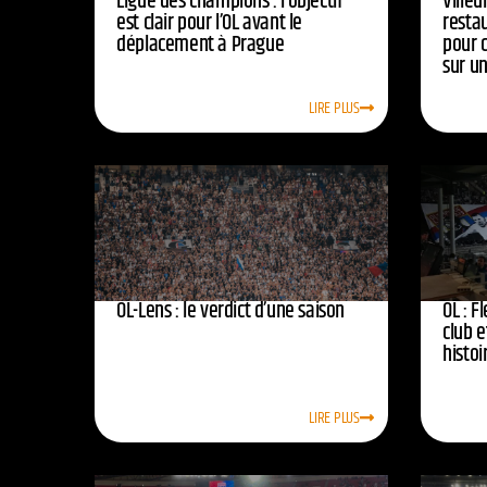
Ligue des champions : l’objectif
Ville
est clair pour l’OL avant le
resta
déplacement à Prague
pour 
sur u
LIRE PLUS
OL-Lens : le verdict d’une saison
OL : F
club e
histoi
LIRE PLUS