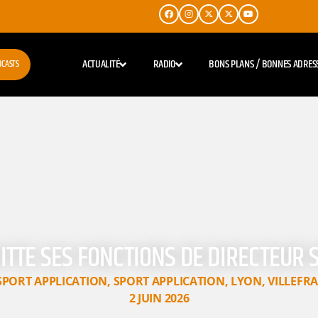
ACTUALITÉ
RADIO
BONS PLANS / BONNES ADRES
DCASTS
TTE SES FONCTIONS DE DIRECTEUR S
SPORT APPLICATION
,
SPORT APPLICATION
,
LYON
,
VILLEFR
2 JUIN 2026