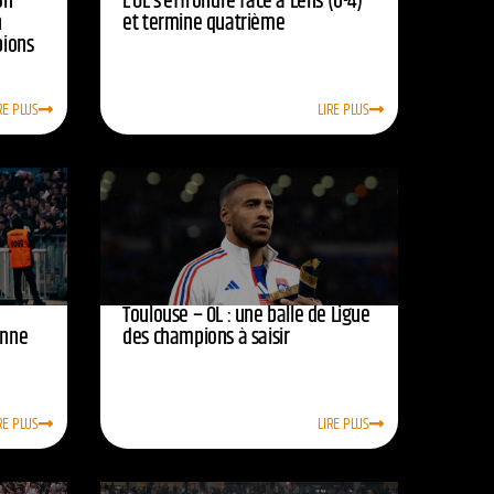
on
L’OL s’effrondre face à Lens (0-4)
n
et termine quatrième
pions
RE PLUS
LIRE PLUS
Toulouse – OL : une balle de Ligue
onne
des champions à saisir
RE PLUS
LIRE PLUS