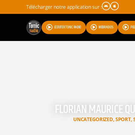
Télécharger notre application sur :
ÉCOUTER TONIC RADIO
WEBRADIOS
PO
FLORIAN MAURICE QUI
UNCATEGORIZED
,
SPORT
,