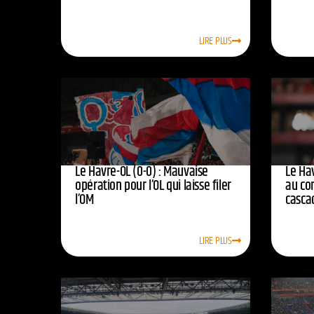
LIRE PLUS
Le Havre-OL (0-0) : Mauvaise
Le Hav
opération pour l’OL qui laisse filer
au co
l’OM
casca
LIRE PLUS