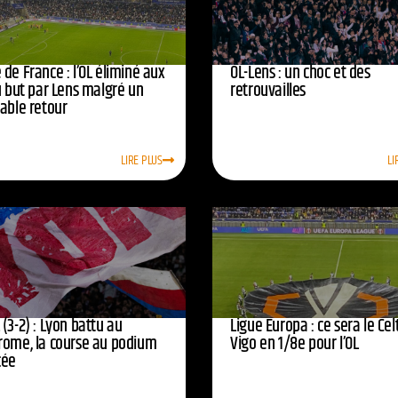
de France : l’OL éliminé aux
OL-Lens : un choc et des
u but par Lens malgré un
retrouvailles
yable retour
LIRE PLUS
LI
(3-2) : Lyon battu au
Ligue Europa : ce sera le Cel
rome, la course au podium
Vigo en 1/8e pour l’OL
cée