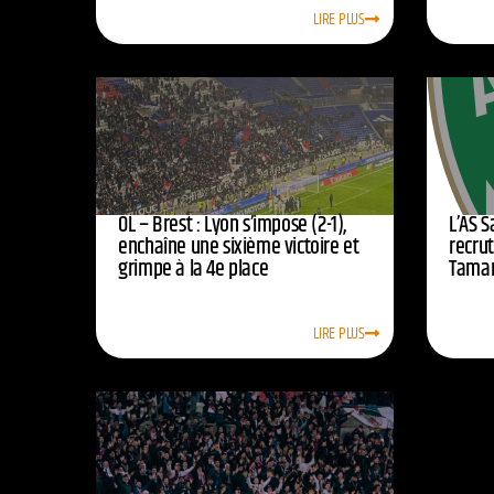
LIRE PLUS
OL – Brest : Lyon s’impose (2-1),
L’AS 
enchaîne une sixième victoire et
recrut
grimpe à la 4e place
Tamar
LIRE PLUS