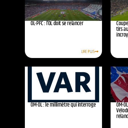
OL-PFC : l’OL doit se relancer
Coupe 
tirs a
incro
LIRE PLUS
OM-OL : le millimètre qui interroge
OM-OL 
Vélod
relan