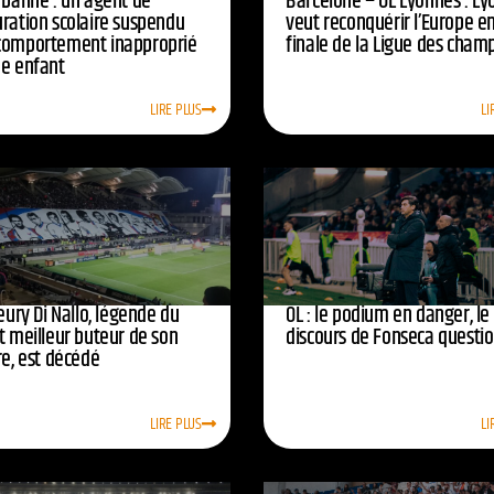
urbanne : un agent de
Barcelone – OL Lyonnes : Ly
uration scolaire suspendu
veut reconquérir l’Europe e
comportement inapproprié
finale de la Ligue des cham
ne enfant
LIRE PLUS
LI
leury Di Nallo, légende du
OL : le podium en danger, le
t meilleur buteur de son
discours de Fonseca questi
re, est décédé
LIRE PLUS
LI