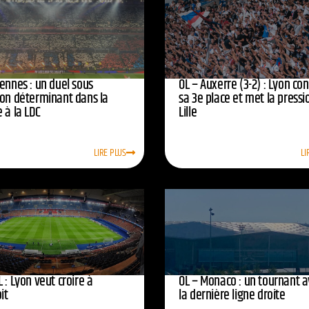
ennes : un duel sous
OL – Auxerre (3-2) : Lyon co
ion déterminant dans la
sa 3e place et met la pressi
 à la LDC
Lille
LIRE PLUS
LI
 : Lyon veut croire à
OL – Monaco : un tournant 
oit
la dernière ligne droite