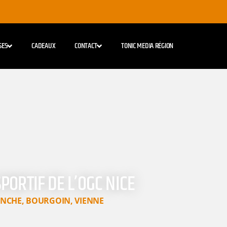
SES
CADEAUX
CONTACT
TONIC MEDIA RÉGION
PORTIF DE L’OGC NICE
ANCHE
,
BOURGOIN
,
VIENNE