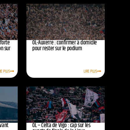
nforte
OL-Auxerre : confirmer à domicile
on sur
pour rester sur le podium
RE PLUS
LIRE PLUS
avant
OL – Celta de Vigo : cap sur les