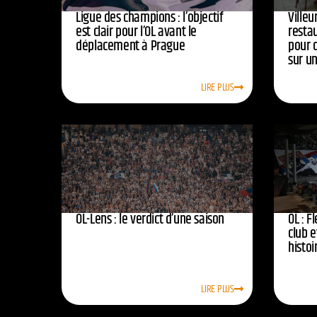
Ligue des champions : l’objectif
Ville
est clair pour l’OL avant le
resta
déplacement à Prague
pour 
sur u
LIRE PLUS
OL-Lens : le verdict d’une saison
OL : F
club e
histoi
LIRE PLUS