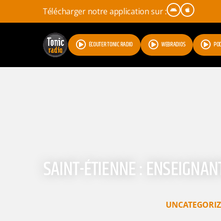
Télécharger notre application sur :
ÉCOUTER TONIC RADIO
WEBRADIOS
PO
SAINT-ÉTIENNE : ENSEIGNAN
UNCATEGORIZ