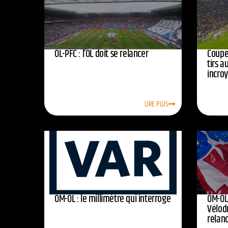
OL-PFC : l’OL doit se relancer
Coupe 
tirs a
incro
LIRE PLUS
OM-OL : le millimètre qui interroge
OM-OL 
Vélod
relan