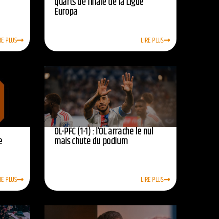
quarts de finale de la Ligue
Europa
RE PLUS
LIRE PLUS
OL-PFC (1-1) : l’OL arrache le nul
e
mais chute du podium
RE PLUS
LIRE PLUS