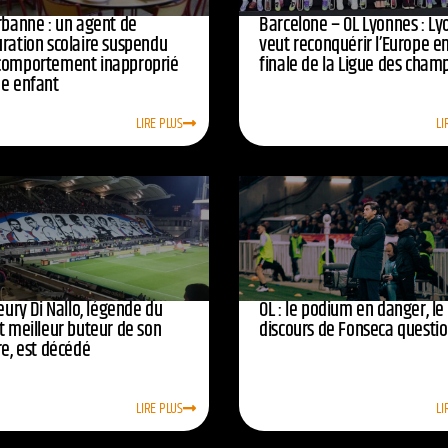
urbanne : un agent de
Barcelone – OL Lyonnes : Ly
uration scolaire suspendu
veut reconquérir l’Europe e
comportement inapproprié
finale de la Ligue des cham
ne enfant
LIRE PLUS
LI
leury Di Nallo, légende du
OL : le podium en danger, le
t meilleur buteur de son
discours de Fonseca questi
re, est décédé
LIRE PLUS
LI