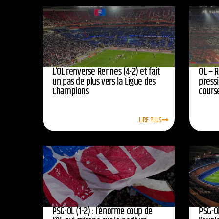
L’OL renverse Rennes (4-2) et fait
OL – R
un pas de plus vers la Ligue des
press
Champions
course
LIRE PLUS
PSG-OL (1-2) : l’énorme coup de
PSG-OL