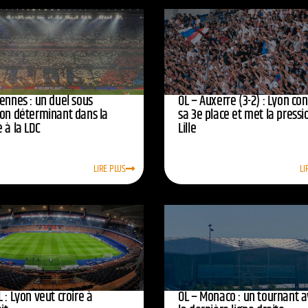
ennes : un duel sous
OL – Auxerre (3-2) : Lyon co
ion déterminant dans la
sa 3e place et met la pressi
 à la LDC
Lille
LIRE PLUS
LI
 : Lyon veut croire à
OL – Monaco : un tournant 