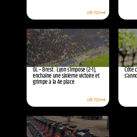
LIRE PLUS
OL – Brest : Lyon s’impose (2-1),
Côte 
enchaîne une sixième victoire et
s’ann
grimpe à la 4e place
LIRE PLUS