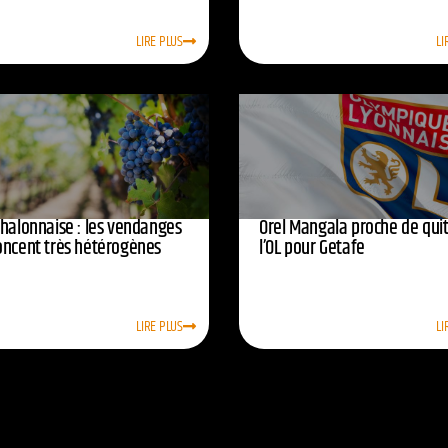
LIRE PLUS
LI
chalonnaise : les vendanges
Orel Mangala proche de quit
oncent très hétérogènes
l’OL pour Getafe
LIRE PLUS
LI