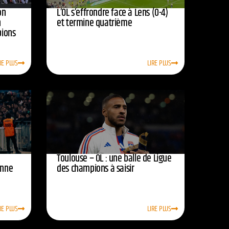
on
L’OL s’effrondre face à Lens (0-4)
n
et termine quatrième
pions
RE PLUS
LIRE PLUS
Toulouse – OL : une balle de Ligue
onne
des champions à saisir
RE PLUS
LIRE PLUS