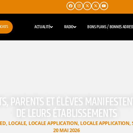
ACTUALITÉ
RADIO
BONS PLANS / BONNES ADRES
DCASTS
TS, PARENTS ET ÉLÈVES MANIFESTE
DE LEURS ÉTABLISSEMENTS
ED
,
LOCALE
,
LOCALE APPLICATION
,
LOCALE APPLICATION
,
20 MAI 2026