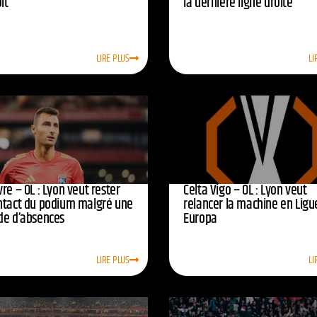
oit
la dernière ligne droite
LIRE PLUS
LI
re – OL : Lyon veut rester
Celta Vigo – OL : Lyon veut
ntact du podium malgré une
relancer la machine en Ligu
de d’absences
Europa
LIRE PLUS
LI