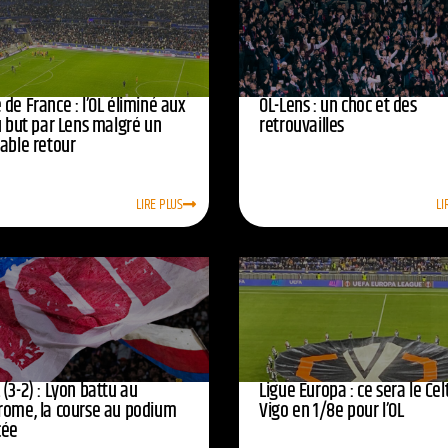
de France : l’OL éliminé aux
OL-Lens : un choc et des
u but par Lens malgré un
retrouvailles
yable retour
LIRE PLUS
LI
(3-2) : Lyon battu au
Ligue Europa : ce sera le Cel
rome, la course au podium
Vigo en 1/8e pour l’OL
cée