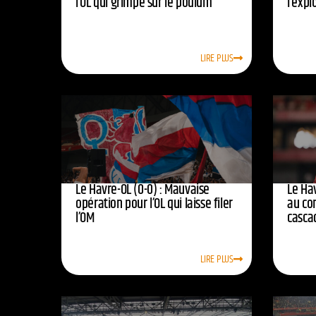
l’OL qui grimpe sur le podium
l’expl
LIRE PLUS
Le Havre-OL (0-0) : Mauvaise
Le Hav
opération pour l’OL qui laisse filer
au co
l’OM
casca
LIRE PLUS