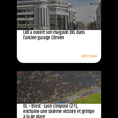
Lidl a ouvert son magasin XXL dans
l’ancien garage Citroën
LIRE PLUS
OL – Brest : Lyon s’impose (2-1),
enchaîne une sixième victoire et grimpe
à la 4e place