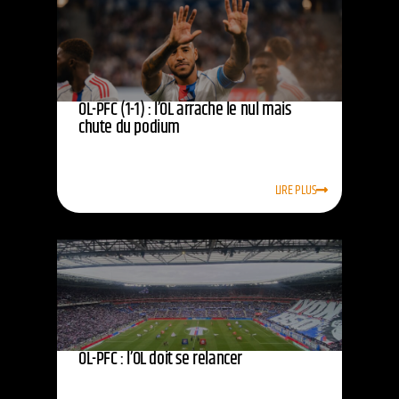
OL-PFC (1-1) : l’OL arrache le nul mais
chute du podium
LIRE PLUS
OL-PFC : l’OL doit se relancer