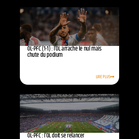
OL-PFC (1-1) : l’OL arrache le nul mais
chute du podium
LIRE PLUS
OL-PFC : l’OL doit se relancer