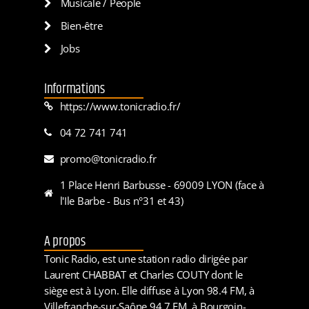
Musicale / People
Bien-être
Jobs
Informations
https://www.tonicradio.fr/
04 72 741 741
promo@tonicradio.fr
1 Place Henri Barbusse - 69009 LYON (face à
l'Ile Barbe - Bus n°31 et 43)
A propos
Tonic Radio, est une station radio dirigée par
Laurent CHABBAT et Charles COUTY dont le
siège est à Lyon. Elle diffuse à Lyon 98.4 FM, à
Villefranche-sur-Saône 94.7 FM, à Bourgoin-