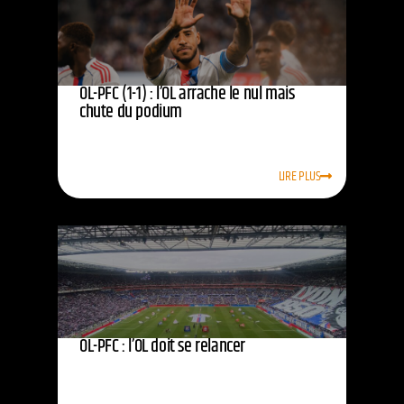
OL-PFC (1-1) : l’OL arrache le nul mais
chute du podium
LIRE PLUS
OL-PFC : l’OL doit se relancer