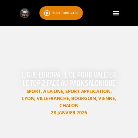
ÉCOUTER TONIC RADIO
LIGUE EUROPA : L’OL POUR VALIDER
LE TOP 2 FACE AU PAOK SALONIQUE
SPORT
,
À LA UNE
,
SPORT APPLICATION
,
LYON
,
VILLEFRANCHE
,
BOURGOIN
,
VIENNE
,
CHALON
28 JANVIER 2026