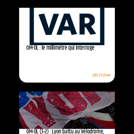
OM-OL : le millimètre qui interroge
LIRE PLUS
OM-OL (3-2) : Lyon battu au Vélodrome,