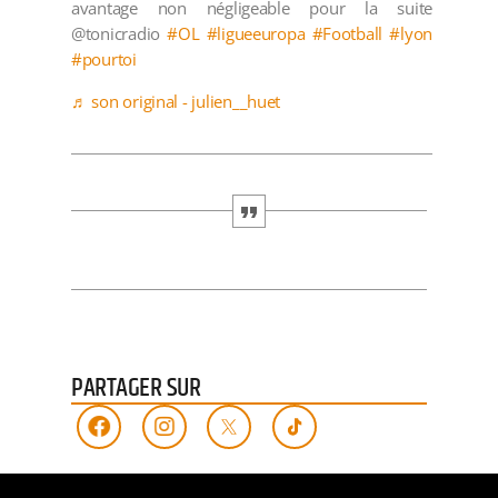
avantage non négligeable pour la suite
@tonicradio
#OL
#ligueeuropa
#Football
#lyon
#pourtoi
♬ son original - julien__huet
PARTAGER SUR