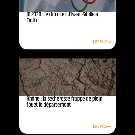
JO 2030 : le clin d’œil d’Isaac-Sibille à
Ciotti
LIRE PLUS
Rhône : la sécheresse frappe de plein
fouet le département
LIRE PLUS