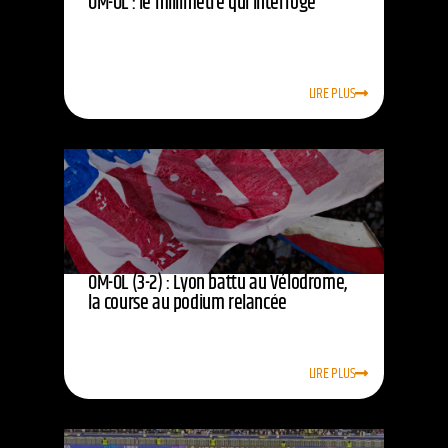
OM-OL : le millimètre qui interroge
LIRE PLUS
OM-OL (3-2) : Lyon battu au Vélodrome,
la course au podium relancée
LIRE PLUS