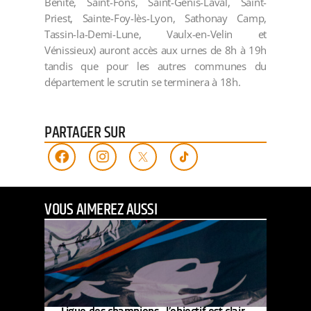
Bénite, Saint-Fons, Saint-Genis-Laval, Saint-
Priest, Sainte-Foy-lès-Lyon, Sathonay Camp,
Tassin-la-Demi-Lune, Vaulx-en-Velin et
Vénissieux) auront accès aux urnes de 8h à 19h
tandis que pour les autres communes du
département le scrutin se terminera à 18h.
PARTAGER SUR
VOUS AIMEREZ AUSSI