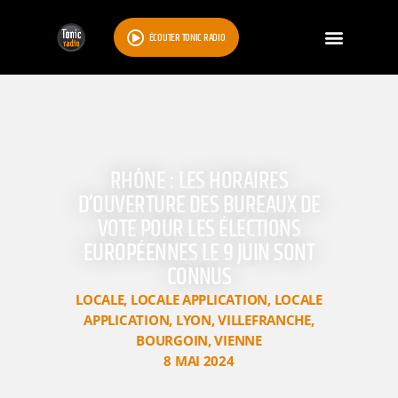
ÉCOUTER TONIC RADIO
RHÔNE : LES HORAIRES
D’OUVERTURE DES BUREAUX DE
VOTE POUR LES ÉLECTIONS
EUROPÉENNES LE 9 JUIN SONT
CONNUS
LOCALE
,
LOCALE APPLICATION
,
LOCALE
APPLICATION
,
LYON
,
VILLEFRANCHE
,
BOURGOIN
,
VIENNE
8 MAI 2024